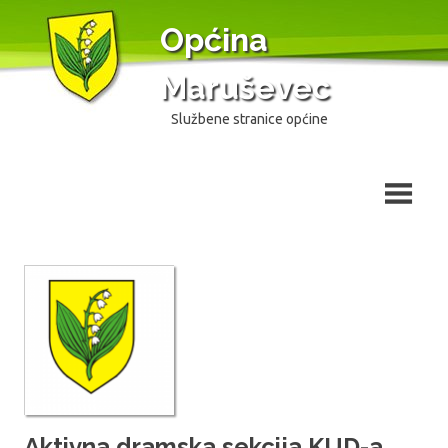
Skip
Općina
to
content
Maruševec
Službene stranice općine
Aktivna dramska sekcija KUD-a