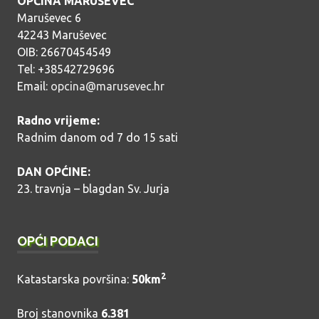
OPĆINA MARUŠEVEC
Maruševec 6
42243 Maruševec
OIB: 26670454549
Tel: +38542729696
Email:
opcina@marusevec.hr
Radno vrijeme:
Radnim danom od 7 do 15 sati
DAN OPĆINE:
23. travnja – blagdan Sv. Jurja
OPĆI PODACI
2
Katastarska površina:
50km
Broj stanovnika
6.381