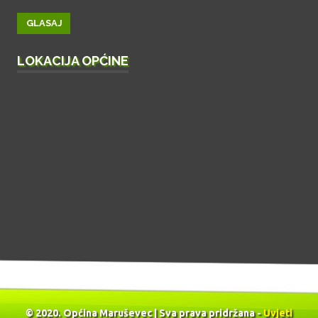
LOKACIJA OPĆINE
© 2020. Općina Maruševec | Sva prava pridržana -
Uvjeti