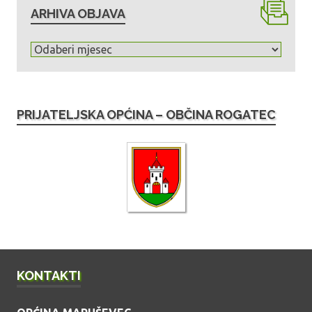
ARHIVA OBJAVA
A
r
h
i
PRIJATELJSKA OPĆINA – OBČINA ROGATEC
v
a
o
b
j
a
v
a
KONTAKTI