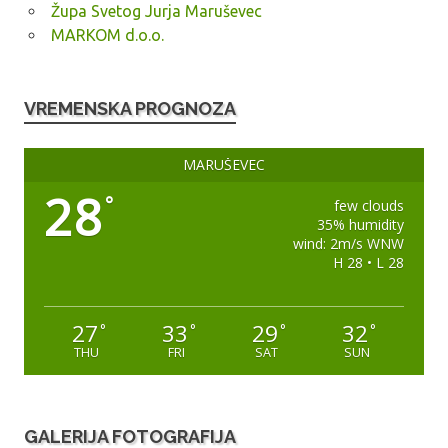
Župa Svetog Jurja Maruševec
MARKOM d.o.o.
VREMENSKA PROGNOZA
MARUŠEVEC
28
°
few clouds
35% humidity
wind: 2m/s WNW
H 28 • L 28
27
33
29
32
°
°
°
°
THU
FRI
SAT
SUN
GALERIJA FOTOGRAFIJA