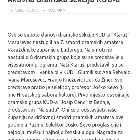
16. OŽUJKA 2015.
MODERATOR
KULTURA
Ove su subote članovi dramske sekcije KUD-a “Klaruš”
Maruševec nastupili na 7. smotri dramskih amatera
Varaždinske županije u Ludbregu. Na smotri je
nastupilo 8 dramskih grupa koje su se predstavile u
višesatnom programu. Naši Klaruši predstavili su se
predstavom “Ivanka bi v KUD”. Glumili su: Ana Rehvald,
Ivana Maruševec, Franjo Knežević i Jurica Žiher. Sve
predstave pratio je selektor, profesor Joško Ševo (u
ime Hrvatskog sabora kulture). Prvo mjesto osvojila je
dramska grupa KUD-a “Josip Genc” iz Bednje,
predstavom “Na sudu”. Oni će predstavljati našu
Županiju na državnoj smotri dramskih amatera ove
godine u Pazinu. Selektor Joško Ševo proglasio je i
najbolju mušku i najbolju žensku ulogu. Nagrada za
najbolju mušku ulogu pripala je gospodinu Josipu