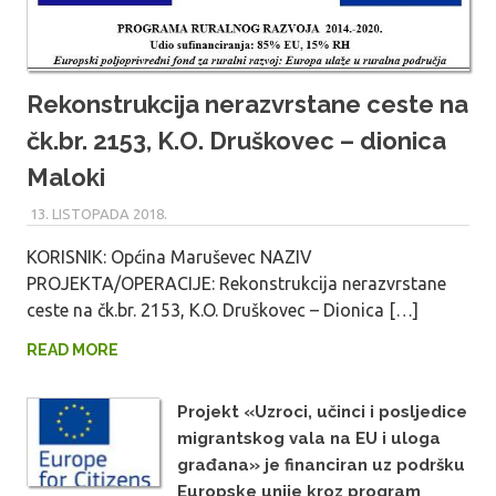
Rekonstrukcija nerazvrstane ceste na
čk.br. 2153, K.O. Druškovec – dionica
Maloki
13. LISTOPADA 2018.
MARU_ADMIN
KORISNIK: Općina Maruševec NAZIV
PROJEKTA/OPERACIJE: Rekonstrukcija nerazvrstane
ceste na čk.br. 2153, K.O. Druškovec – Dionica […]
READ MORE
Projekt «Uzroci, učinci i posljedice
migrantskog vala na EU i uloga
građana» je financiran uz podršku
Europske unije kroz program