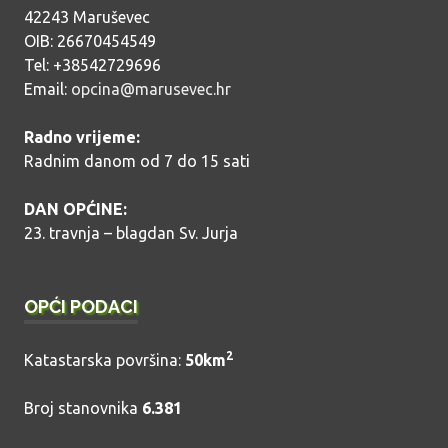
42243 Maruševec
OIB: 26670454549
Tel: +38542729696
Email:
opcina@marusevec.hr
Radno vrijeme:
Radnim danom od 7 do 15 sati
DAN OPĆINE:
23. travnja – blagdan Sv. Jurja
OPĆI PODACI
2
Katastarska površina:
50km
Broj stanovnika
6.381