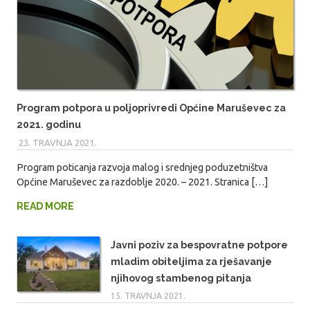
Program potpora u poljoprivredi Općine Maruševec za
2021. godinu
23. TRAVNJA 2021.
MARIO
Program poticanja razvoja malog i srednjeg poduzetništva
Općine Maruševec za razdoblje 2020. – 2021. Stranica […]
READ MORE
Javni poziv za bespovratne potpore
mladim obiteljima za rješavanje
njihovog stambenog pitanja
15. TRAVNJA 2021.