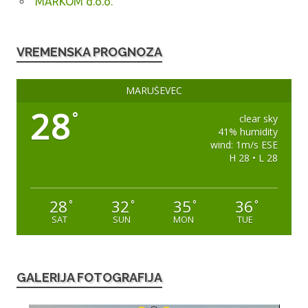
MARKOM d.o.o.
VREMENSKA PROGNOZA
MARUŠEVEC
28
°
clear sky
41% humidity
wind: 1m/s ESE
H 28 • L 28
28
32
35
36
°
°
°
°
SAT
SUN
MON
TUE
GALERIJA FOTOGRAFIJA