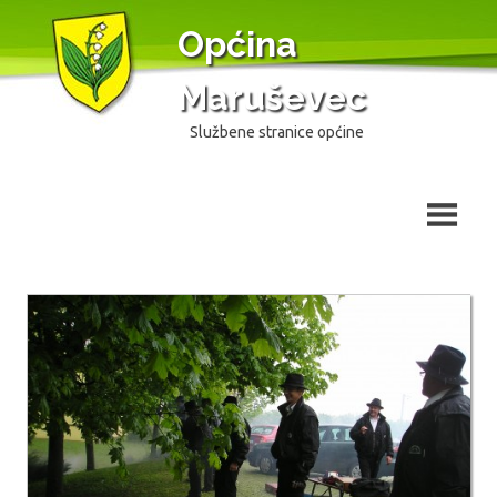
Skip
Općina
to
content
Maruševec
Službene stranice općine