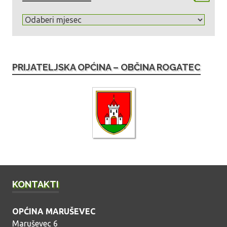
A
r
h
i
PRIJATELJSKA OPĆINA – OBČINA ROGATEC
v
a
o
b
j
a
v
a
KONTAKTI
OPĆINA MARUŠEVEC
Maruševec 6