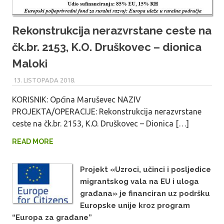
Rekonstrukcija nerazvrstane ceste na
čk.br. 2153, K.O. Druškovec – dionica
Maloki
13. LISTOPADA 2018.
MARU_ADMIN
KORISNIK: Općina Maruševec NAZIV
PROJEKTA/OPERACIJE: Rekonstrukcija nerazvrstane
ceste na čk.br. 2153, K.O. Druškovec – Dionica […]
READ MORE
Projekt «Uzroci, učinci i posljedice
migrantskog vala na EU i uloga
građana» je financiran uz podršku
Europske unije kroz program
“Europa za građane”