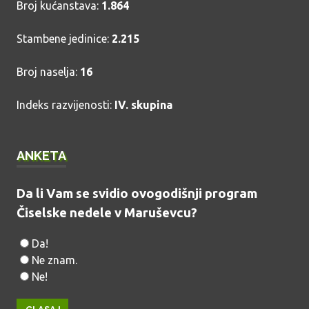
Broj kućanstava:
1.864
Stambene jedinice:
2.215
Broj naselja:
16
Indeks razvijenosti:
IV. skupina
ANKETA
Da li Vam se svidio ovogodišnji program
Čiselske nedele v Maruševcu?
Da!
Ne znam.
Ne!