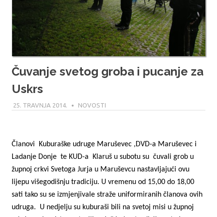
Čuvanje svetog groba i pucanje za
Uskrs
25. TRAVNJA 2014.
MODERATOR
NOVOSTI
Članovi
Kuburaške udruge Maruševec ,DVD-a Maruševec i
Ladanje Donje
te KUD-a
Klaruš u subotu su
čuvali grob u
župnoj crkvi Svetoga Jurja u Maruševcu nastavljajući ovu
lijepu višegodišnju tradiciju. U vremenu od 15,00 do 18,00
sati tako su se izmjenjivale straže uniformiranih članova ovih
udruga.
U nedjelju su kuburaši bili na svetoj misi u župnoj