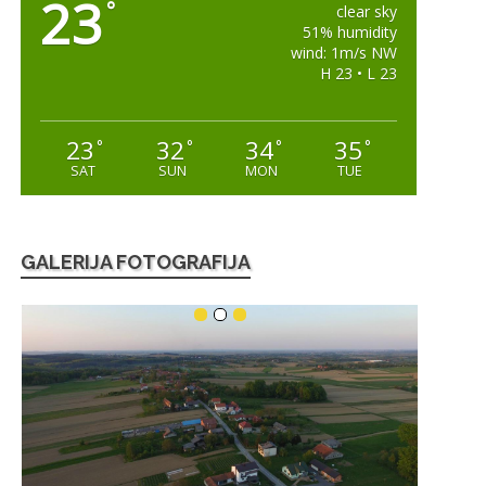
23
°
clear sky
51% humidity
wind: 1m/s NW
H 23 • L 23
23
32
34
35
°
°
°
°
SAT
SUN
MON
TUE
GALERIJA FOTOGRAFIJA