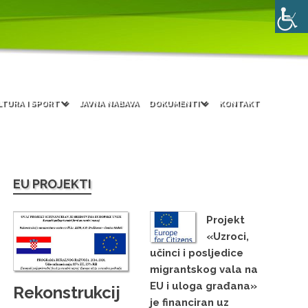
LTURA I SPORT
JAVNA NABAVA
DOKUMENTI
KONTAKT
EU PROJEKTI
Projekt
«Uzroci,
učinci i posljedice
migrantskog vala na
EU i uloga građana»
Rekonstrukcij
je financiran uz