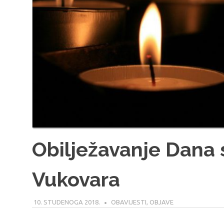
Obilježavanje Dana 
Vukovara
10. STUDENOGA 2018.
MARIO
OBAVIJESTI
,
OBJAVE