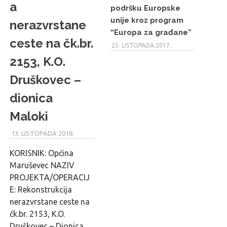
a
podršku Europske
unije kroz program
nerazvrstane
“Europa za građane”
ceste na čk.br.
25. LISTOPADA 2017.
2153, K.O.
Druškovec –
dionica
Maloki
13. LISTOPADA 2018.
MARU_ADMIN
KORISNIK: Općina
Maruševec NAZIV
PROJEKTA/OPERACIJ
E: Rekonstrukcija
nerazvrstane ceste na
čk.br. 2153, K.O.
Druškovec – Dionica