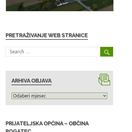
PRETRAŽIVANJE WEB STRANICE
ARHIVA OBJAVA
A
r
h
i
PRIJATELJSKA OPĆINA – OBČINA
v
ROGATEC
a