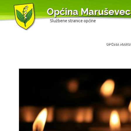
Općina Maruševec
Službene stranice općine
OPĆINA MARU
Skip
to
content