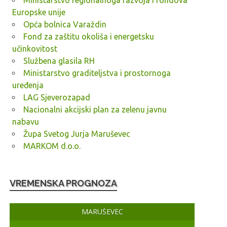
Ministarstvo regionalnoga razvoja i fondova
Europske unije
Opća bolnica Varaždin
Fond za zaštitu okoliša i energetsku
učinkovitost
Službena glasila RH
Ministarstvo graditeljstva i prostornoga
uređenja
LAG Sjeverozapad
Nacionalni akcijski plan za zelenu javnu
nabavu
Župa Svetog Jurja Maruševec
MARKOM d.o.o.
VREMENSKA PROGNOZA
MARUŠEVEC