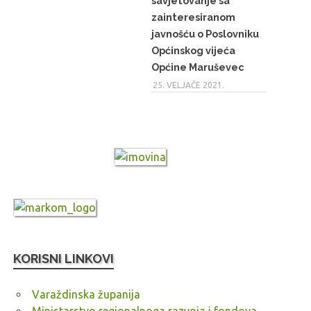
savjetovanje sa
zainteresiranom
javnošću o Poslovniku
Općinskog vijeća
Općine Maruševec
25. VELJAČE 2021.
KORISNI LINKOVI
Varaždinska županija