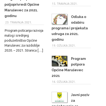
15. TRAVNJA 2021.
poljoprivredi Općine
Maruševec za 2021.
godinu
Odluka o
odabiru
23. TRAVNJA 2021.
MARIO
programa i projekata
Program poticanja razvoja
udruga za 2021.
malog i srednjeg
godinu
poduzetništva Općine
Maruševec za razdoblje
19. OŽUJKA 2021.
2020. – 2021. Stranica […]
Program
potpora
Općine Maruševec
2021
16. OŽUJKA 2021.
Javni poziv
za