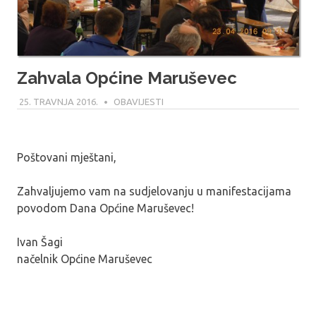
Zahvala Općine Maruševec
25. TRAVNJA 2016.
MODERATOR
OBAVIJESTI
Poštovani mještani,
Zahvaljujemo vam na sudjelovanju u manifestacijama
povodom Dana Općine Maruševec!
Ivan Šagi
načelnik Općine Maruševec