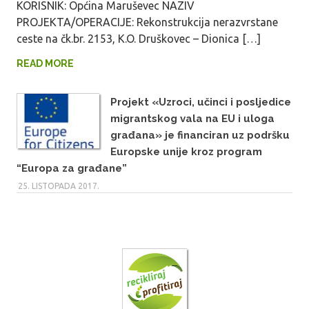
KORISNIK: Općina Maruševec NAZIV
PROJEKTA/OPERACIJE: Rekonstrukcija nerazvrstane
ceste na čk.br. 2153, K.O. Druškovec – Dionica […]
READ MORE
Projekt «Uzroci, učinci i posljedice
migrantskog vala na EU i uloga
građana» je financiran uz podršku
Europske unije kroz program
“Europa za građane”
25. LISTOPADA 2017.