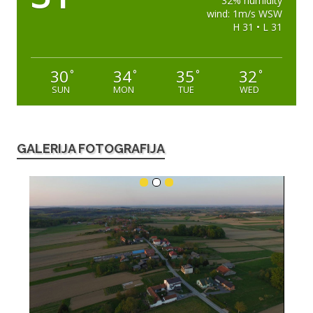
32% humidity
wind: 1m/s WSW
H 31 • L 31
30
34
35
32
°
°
°
°
SUN
MON
TUE
WED
GALERIJA FOTOGRAFIJA