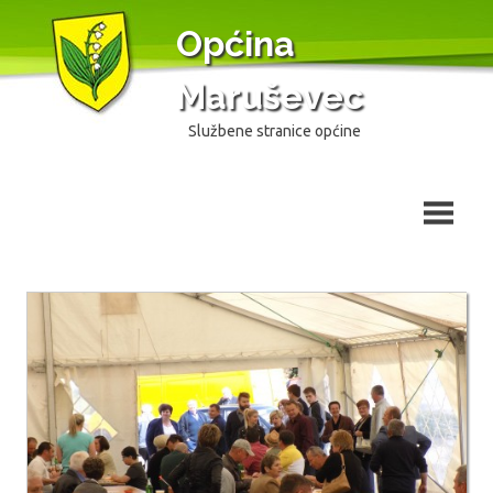
Skip
Općina
to
content
Maruševec
Službene stranice općine