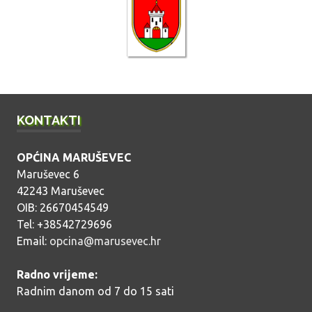
b
j
a
v
a
KONTAKTI
OPĆINA MARUŠEVEC
Maruševec 6
42243 Maruševec
OIB: 26670454549
Tel: +38542729696
Email:
opcina@marusevec.hr
Radno vrijeme:
Radnim danom od 7 do 15 sati