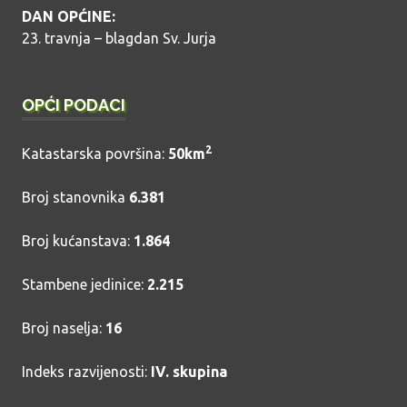
DAN OPĆINE:
23. travnja – blagdan Sv. Jurja
OPĆI PODACI
2
Katastarska površina:
50km
Broj stanovnika
6.381
Broj kućanstava:
1.864
Stambene jedinice:
2.215
Broj naselja:
16
Indeks razvijenosti:
IV. skupina