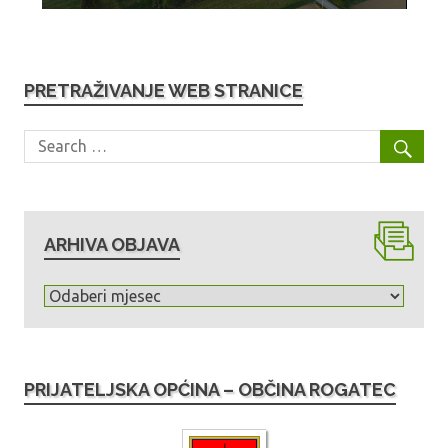
PRETRAŽIVANJE WEB STRANICE
ARHIVA OBJAVA
A
r
h
i
PRIJATELJSKA OPĆINA – OBČINA ROGATEC
v
a
o