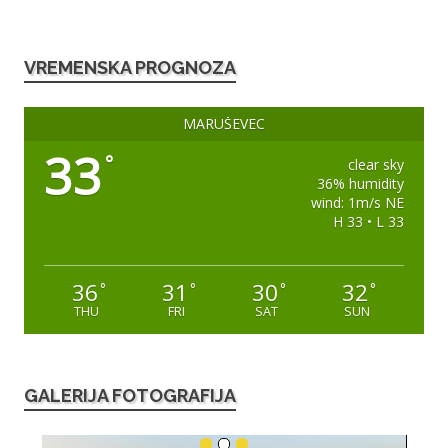
VREMENSKA PROGNOZA
MARUŠEVEC
33
°
clear sky
36% humidity
wind: 1m/s NE
H 33 • L 33
36
31
30
32
°
°
°
°
THU
FRI
SAT
SUN
GALERIJA FOTOGRAFIJA