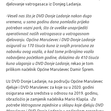
djelovanje vatrogasaca iz Donjeg Ladanja.
-Veseli nas što je DVD Donje Ladanje nakon dugo
vremena, u samo godinu dana pomladio prijeko
potreban vozni park, što će uvelike
unaprijediti
operativnost naših vatrogasaca u vatrogasnom
djelovanju.
Općina Maruševec i DVD Donje Ladanje
osigurali su 170 tisuća kuna iz svojih proračuna za
nabavku ovog vozila, a kad tome pribrojimo vozilo
nabavljeno početkom godine, dolazimo do 410 tisuća
kuna ulaganja u DVD Donje Ladanje,
rekao je tom
prilikom načelnik Općine Maruševec Damir Šprem.
Uz DVD Donje Ladanje, na području Općine Maruševec
djeluje i DVD Maruševec za koje su u 2020. godini
osigurana veća sredstva u odnosu na 2019. godinu,
obrazložio je zamjenik načelnika Mario Klapša.
-Za
potrebe
Vatrogasne zajednice u sklopu koje djeluju DVD