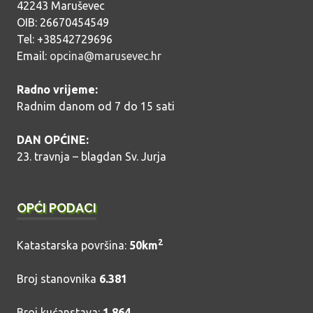
42243 Maruševec
OIB: 26670454549
Tel: +38542729696
Email:
opcina@marusevec.hr
Radno vrijeme:
Radnim danom od 7 do 15 sati
DAN OPĆINE:
23. travnja – blagdan Sv. Jurja
OPĆI PODACI
2
Katastarska površina:
50km
Broj stanovnika
6.381
Broj kućanstava:
1.864