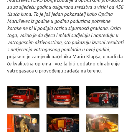
Maruševec i DVD Donje Ladanje u općinskom proračunu
su za sljedeću godinu osigurana sredstva u visini od 456
tisuća kuna. To je još jedan pokazatelj kako Općina
Maruševec iz godine u godinu poduzima potrebne
korake ne bi li podigla razinu sigurnosti građana. Osim
toga, važno je da djeca i mladi sudjeluju i napreduju u
vatrogasnim aktivnostima, što pokazuju izvrsni rezultati
s natjecanja vatrogasnog pomlatka u ovoj godini,
pojasnio je zamjenik načelnika Mario Klapša, u nadi da
će kvalitetna oprema i vozila biti dodatno ohrabrenje
vatrogasaca u provođenju zadaća na terenu.