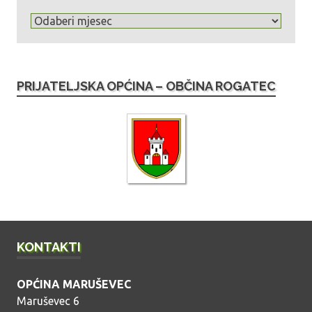
A
r
h
i
PRIJATELJSKA OPĆINA – OBČINA ROGATEC
v
a
o
b
j
a
v
a
KONTAKTI
OPĆINA MARUŠEVEC
Maruševec 6