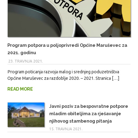
Program potpora u poljoprivredi Općine Maruševec za
2021. godinu
23. TRAVNJA 2021.
MARIO
Program poticanja razvoja malog i srednjeg poduzetništva
Općine Maruševec za razdoblje 2020. – 2021. Stranica […]
READ MORE
Javni poziv za bespovratne potpore
mladim obiteljima za rješavanje
njihovog stambenog pitanja
15. TRAVNJA 2021.