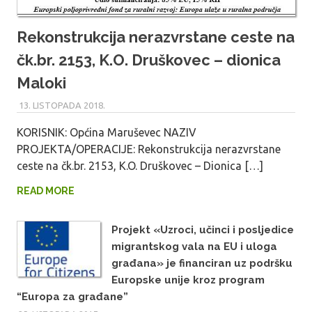
Rekonstrukcija nerazvrstane ceste na
čk.br. 2153, K.O. Druškovec – dionica
Maloki
13. LISTOPADA 2018.
MARU_ADMIN
KORISNIK: Općina Maruševec NAZIV
PROJEKTA/OPERACIJE: Rekonstrukcija nerazvrstane
ceste na čk.br. 2153, K.O. Druškovec – Dionica […]
READ MORE
Projekt «Uzroci, učinci i posljedice
migrantskog vala na EU i uloga
građana» je financiran uz podršku
Europske unije kroz program
“Europa za građane”