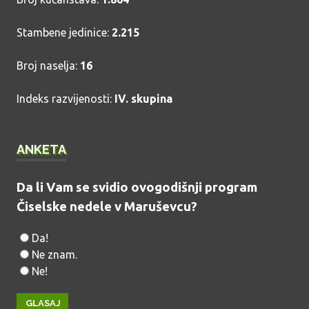
Stambene jedinice:
2.215
Broj naselja:
16
Indeks razvijenosti:
IV. skupina
ANKETA
Da li Vam se svidio ovogodišnji program
Čiselske nedele v Maruševcu?
Da!
Ne znam.
Ne!