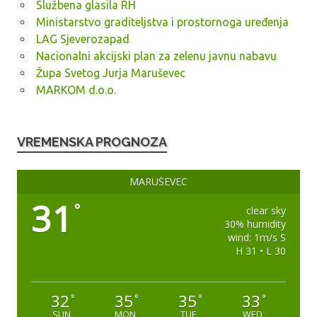
Službena glasila RH
Ministarstvo graditeljstva i prostornoga uređenja
LAG Sjeverozapad
Nacionalni akcijski plan za zelenu javnu nabavu
Župa Svetog Jurja Maruševec
MARKOM d.o.o.
VREMENSKA PROGNOZA
MARUŠEVEC
31
°
clear sky
30% humidity
wind: 1m/s S
H 31 • L 30
32
35
35
33
°
°
°
°
SUN
MON
TUE
WED