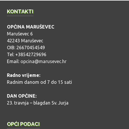
KONTAKTI
OPĆINA MARUŠEVEC
Maruševec 6
42243 Maruševec
OIB: 26670454549
Tel: +38542729696
Email:
opcina@marusevec.hr
Radno vrijeme:
Radnim danom od 7 do 15 sati
DAN OPĆINE:
23. travnja – blagdan Sv. Jurja
OPĆI PODACI