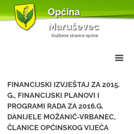
Skip
Općina
to
content
Maruševec
Službene stranice općine
FINANCIJSKI IZVJEŠTAJ ZA 2015.
G., FINANCIJSKI PLANOVI I
PROGRAMI RADA ZA 2016.G.
DANIJELE MOŽANIĆ-VRBANEC,
ČLANICE OPĆINSKOG VIJEĆA