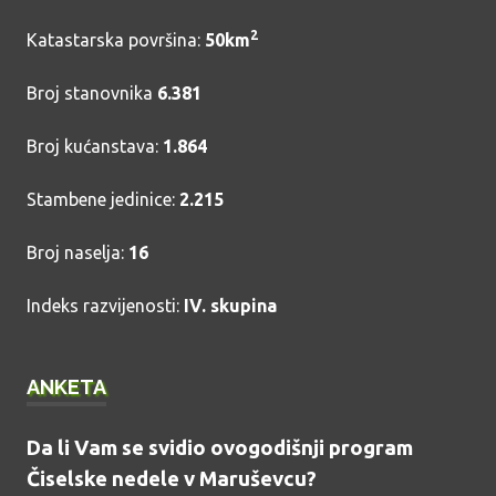
2
Katastarska površina:
50km
Broj stanovnika
6.381
Broj kućanstava:
1.864
Stambene jedinice:
2.215
Broj naselja:
16
Indeks razvijenosti:
IV. skupina
ANKETA
Da li Vam se svidio ovogodišnji program
Čiselske nedele v Maruševcu?