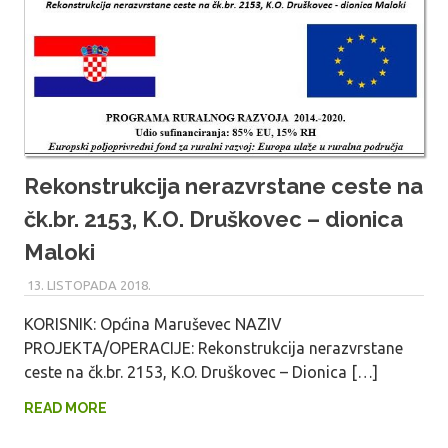
Rekonstrukcija nerazvrstane ceste na
čk.br. 2153, K.O. Druškovec – dionica
Maloki
13. LISTOPADA 2018.
MARU_ADMIN
KORISNIK: Općina Maruševec NAZIV
PROJEKTA/OPERACIJE: Rekonstrukcija nerazvrstane
ceste na čk.br. 2153, K.O. Druškovec – Dionica […]
READ MORE