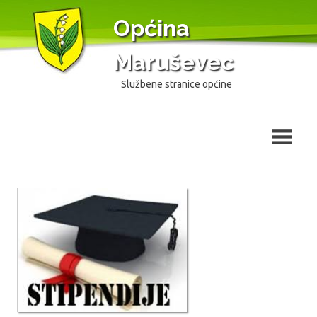
Skip
Općina
to
content
Maruševec
Službene stranice općine