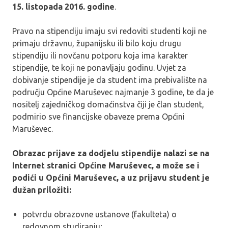
15. listopada 2016. godine
.
Pravo na stipendiju imaju svi redoviti studenti koji ne
primaju državnu, županijsku ili bilo koju drugu
stipendiju ili novčanu potporu koja ima karakter
stipendije, te koji ne ponavljaju godinu. Uvjet za
dobivanje stipendije je da student ima prebivalište na
području Općine Maruševec najmanje 3 godine, te da je
nositelj zajedničkog domaćinstva čiji je član student,
podmirio sve financijske obaveze prema Općini
Maruševec.
Obrazac prijave za dodjelu stipendije nalazi se na
Internet stranici Općine Maruševec, a može se i
podići u Općini Maruševec, a uz prijavu student je
dužan priložiti:
potvrdu obrazovne ustanove (fakulteta) o
redovnom studiranju;