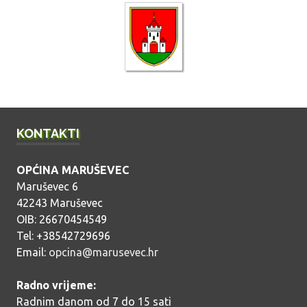
o
b
j
a
v
a
KONTAKTI
OPĆINA MARUŠEVEC
Maruševec 6
42243 Maruševec
OIB: 26670454549
Tel: +38542729696
Email:
opcina@marusevec.hr
Radno vrijeme:
Radnim danom od 7 do 15 sati