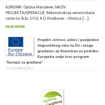
KORISNIK: Općina Maruševec NAZIV
PROJEKTA/OPERACIJE: Rekonstrukcija nerazvrstane
ceste na čk.br. 2153, K.O. Druškovec – Dionica […]
READ MORE
Projekt «Uzroci, učinci i posljedice
migrantskog vala na EU i uloga
građana» je financiran uz podršku
Europske unije kroz program
“Europa za građane”
25. LISTOPADA 2017.