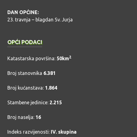
DAN OPĆINE:
23. travnja – blagdan Sv. Jurja
OPĆI PODACI
2
Katastarska površina:
50km
Broj stanovnika
6.381
Broj kućanstava:
1.864
Stambene jedinice:
2.215
Broj naselja:
16
Indeks razvijenosti:
IV. skupina