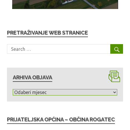
PRETRAŽIVANJE WEB STRANICE
ARHIVA OBJAVA
A
r
h
i
PRIJATELJSKA OPĆINA – OBČINA ROGATEC
v
a