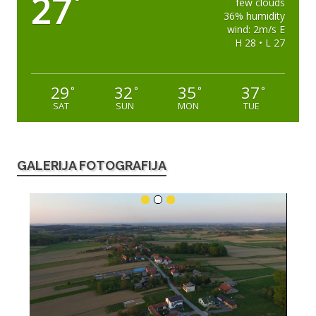
27
°
few clouds
36% humidity
wind: 2m/s E
H 28 • L 27
29
32
35
37
°
°
°
°
SAT
SUN
MON
TUE
GALERIJA FOTOGRAFIJA