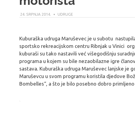
motorista
24. SRPNJA 2014.
MODERATOR
UDRUGE
Kuburaška udruga Maruševec je u subotu nastupil
sportsko rekreacijskom centru Ribnjak u Vinici o
kuburaši su tako nastavili već višegodišnju suradnj
programa u kojem su bile nezaobilazne igre članova
sastava. Kuburaška udruga Maruševec lanjske je go
Maruševcu u svom programu koristila djedove Bož
Bombelles“, a što je bilo posebno dobro primljeno o