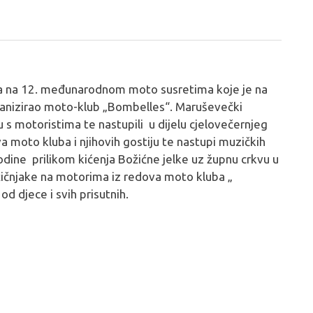
a na 12. međunarodnom moto susretima koje je na
rganizirao moto-klub „Bombelles“. Maruševečki
u s motoristima te nastupili u dijelu cjelovečernjeg
 moto kluba i njihovih gostiju te nastupi muzičkih
dine prilikom kićenja Božićne jelke uz župnu crkvu u
ičnjake na motorima iz redova moto kluba „
d djece i svih prisutnih.