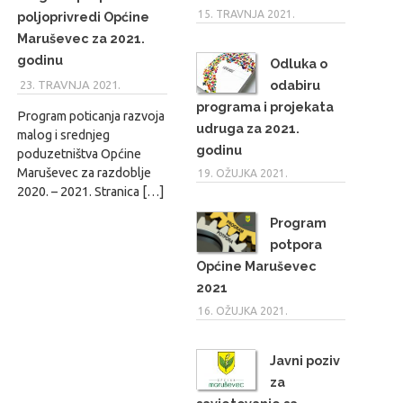
15. TRAVNJA 2021.
poljoprivredi Općine
Maruševec za 2021.
godinu
Odluka o
odabiru
23. TRAVNJA 2021.
MARIO
programa i projekata
Program poticanja razvoja
udruga za 2021.
malog i srednjeg
godinu
poduzetništva Općine
Maruševec za razdoblje
19. OŽUJKA 2021.
2020. – 2021. Stranica […]
Program
potpora
Općine Maruševec
2021
16. OŽUJKA 2021.
Javni poziv
za