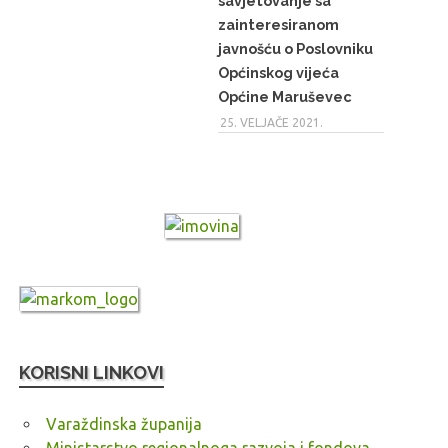
savjetovanje sa
zainteresiranom
javnošću o Poslovniku
Općinskog vijeća
Općine Maruševec
25. VELJAČE 2021.
KORISNI LINKOVI
Varaždinska županija