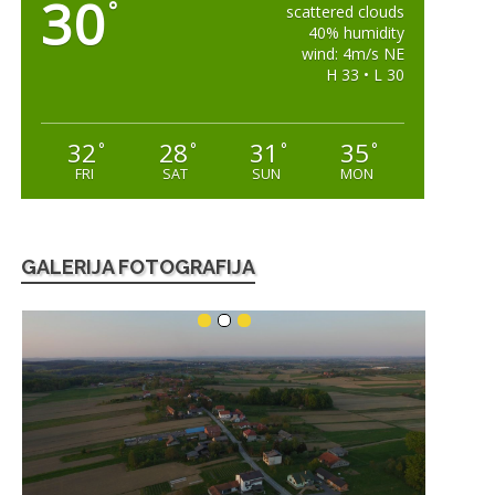
30
°
scattered clouds
40% humidity
wind: 4m/s NE
H 33 • L 30
32
28
31
35
°
°
°
°
FRI
SAT
SUN
MON
GALERIJA FOTOGRAFIJA