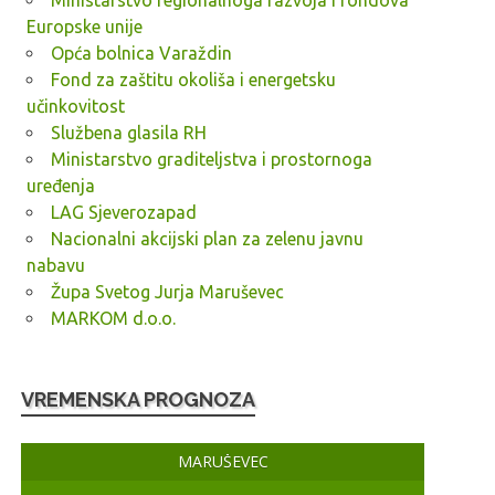
Ministarstvo regionalnoga razvoja i fondova
Europske unije
Opća bolnica Varaždin
Fond za zaštitu okoliša i energetsku
učinkovitost
Službena glasila RH
Ministarstvo graditeljstva i prostornoga
uređenja
LAG Sjeverozapad
Nacionalni akcijski plan za zelenu javnu
nabavu
Župa Svetog Jurja Maruševec
MARKOM d.o.o.
VREMENSKA PROGNOZA
MARUŠEVEC