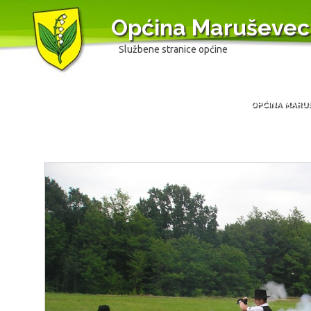
Općina Maruševec
Službene stranice općine
OPĆINA MARU
Skip
to
content