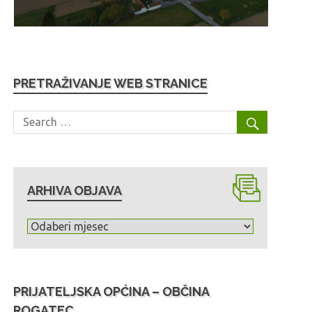
PRETRAŽIVANJE WEB STRANICE
ARHIVA OBJAVA
A
r
h
i
PRIJATELJSKA OPĆINA – OBČINA
v
ROGATEC
a