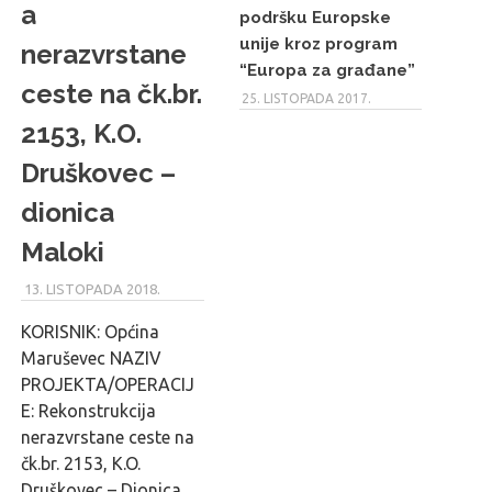
a
podršku Europske
unije kroz program
nerazvrstane
“Europa za građane”
ceste na čk.br.
25. LISTOPADA 2017.
2153, K.O.
Druškovec –
dionica
Maloki
13. LISTOPADA 2018.
MARU_ADMIN
KORISNIK: Općina
Maruševec NAZIV
PROJEKTA/OPERACIJ
E: Rekonstrukcija
nerazvrstane ceste na
čk.br. 2153, K.O.
Druškovec – Dionica