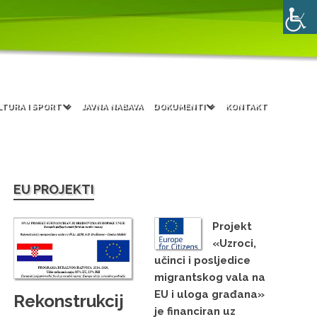
LTURA I SPORT
JAVNA NABAVA
DOKUMENTI
KONTAKT
EU PROJEKTI
Projekt
«Uzroci,
učinci i posljedice
migrantskog vala na
EU i uloga građana»
Rekonstrukcij
je financiran uz