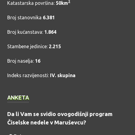
2
Katastarska površina:
50km
Broj stanovnika
6.381
Broj kućanstava:
1.864
Stambene jedinice:
2.215
Broj naselja:
16
Indeks razvijenosti:
IV. skupina
ANKETA
Da li Vam se svidio ovogodišnji program
Čiselske nedele v Maruševcu?