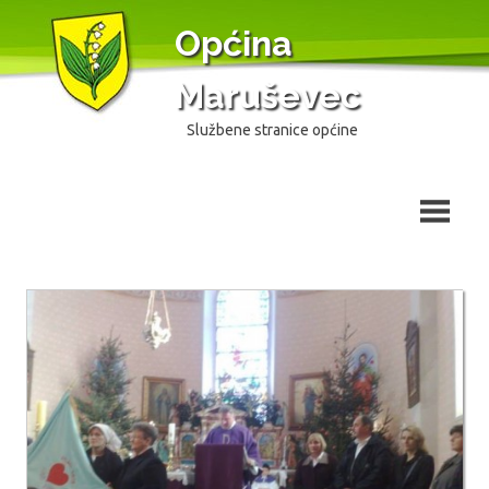
Skip
Općina
to
content
Maruševec
Službene stranice općine