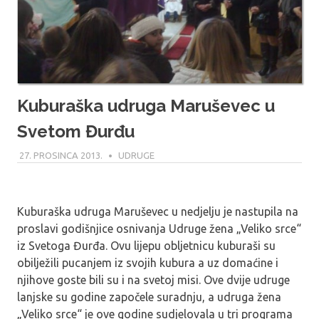
Kuburaška udruga Maruševec u
Svetom Đurđu
27. PROSINCA 2013.
MODERATOR
UDRUGE
Kuburaška udruga Maruševec u nedjelju je nastupila na
proslavi godišnjice osnivanja Udruge žena „Veliko srce“
iz Svetoga Đurđa. Ovu lijepu obljetnicu kuburaši su
obilježili pucanjem iz svojih kubura a uz domaćine i
njihove goste bili su i na svetoj misi. Ove dvije udruge
lanjske su godine započele suradnju, a udruga žena
„Veliko srce“ je ove godine sudjelovala u tri programa