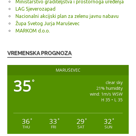
Ministarstvo graditeljstva i prostornoga uređenja
LAG Sjeverozapad
Nacionalni akcijski plan za zelenu javnu nabavu
Župa Svetog Jurja Maruševec
MARKOM d.o.o.
VREMENSKA PROGNOZA
MARUŠEVEC
35
°
clear sky
21% humidity
wind: 1m/s WSW
H 35 • L 35
36
33
29
32
°
°
°
°
THU
FRI
SAT
SUN