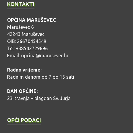
KONTAKTI
OPĆINA MARUŠEVEC
Maruševec 6
42243 Maruševec
OIB: 26670454549
Tel: +38542729696
Email:
opcina@marusevec.hr
Radno vrijeme:
Radnim danom od 7 do 15 sati
DAN OPĆINE:
23. travnja – blagdan Sv. Jurja
OPĆI PODACI