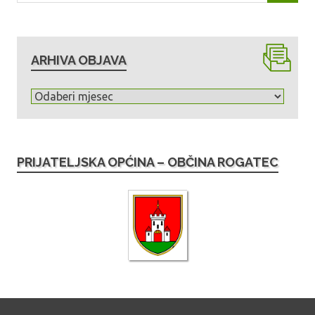
ARHIVA OBJAVA
A
r
h
i
PRIJATELJSKA OPĆINA – OBČINA ROGATEC
v
a
o
b
j
a
v
a