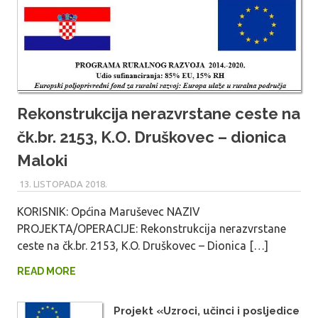
Rekonstrukcija nerazvrstane ceste na
čk.br. 2153, K.O. Druškovec – dionica
Maloki
13. LISTOPADA 2018.
MARU_ADMIN
KORISNIK: Općina Maruševec NAZIV
PROJEKTA/OPERACIJE: Rekonstrukcija nerazvrstane
ceste na čk.br. 2153, K.O. Druškovec – Dionica […]
READ MORE
Projekt «Uzroci, učinci i posljedice