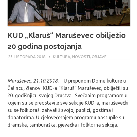
KUD „Klaruš“ Maruševec obilježio
20 godina postojanja
23. LISTOPADA 2018.
MARIO
KULTURA
,
NOVOSTI
,
OBJAVE
Maruševec, 21.10.2018. –
U prepunom Domu kulture u
Čalincu, članovi KUD-a “Klaruš“ Maruševec, obilježili su
20. godišnjicu svojeg Društva. Svečanim programom u
kojem su se predstavile sve sekcije KUD-a, maruševečki
su se folkloraši zahvalili svojoj publici, gostima i
donatorima. U cjelovečernjem programu nastupile su
dramska, tamburaška, pjevačka i folklorna sekcija.