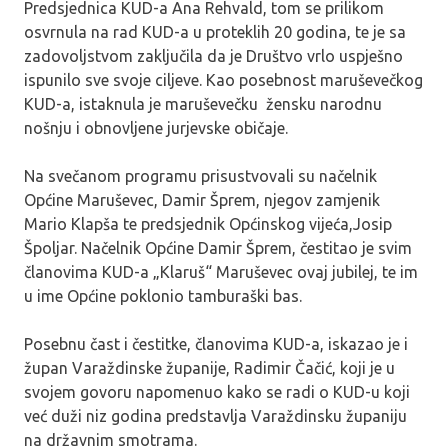
Predsjednica KUD-a Ana Rehvald, tom se prilikom
osvrnula na rad KUD-a u proteklih 20 godina, te je sa
zadovoljstvom zaključila da je Društvo vrlo uspješno
ispunilo sve svoje ciljeve. Kao posebnost maruševečkog
KUD-a, istaknula je maruševečku žensku narodnu
nošnju i obnovljene jurjevske običaje.
Na svečanom programu prisustvovali su načelnik
Općine Maruševec, Damir Šprem, njegov zamjenik
Mario Klapša te predsjednik Općinskog vijeća,Josip
Špoljar. Načelnik Općine Damir Šprem, čestitao je svim
članovima KUD-a „Klaruš“ Maruševec ovaj jubilej, te im
u ime Općine poklonio tamburaški bas.
Posebnu čast i čestitke, članovima KUD-a, iskazao je i
župan Varaždinske županije, Radimir Čačić, koji je u
svojem govoru napomenuo kako se radi o KUD-u koji
već duži niz godina predstavlja Varaždinsku županiju
na državnim smotrama.