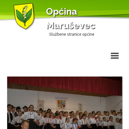
Skip
Općina
to
content
Maruševec
Službene stranice općine