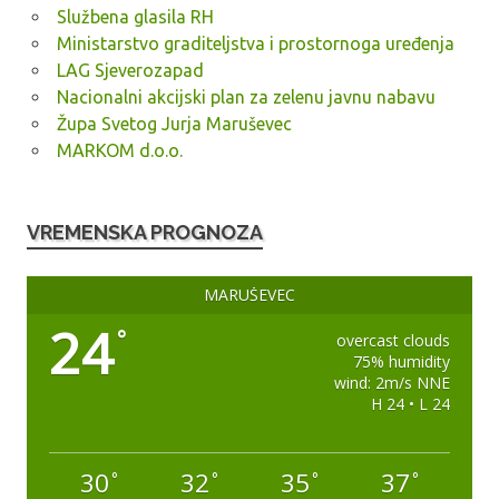
Službena glasila RH
Ministarstvo graditeljstva i prostornoga uređenja
LAG Sjeverozapad
Nacionalni akcijski plan za zelenu javnu nabavu
Župa Svetog Jurja Maruševec
MARKOM d.o.o.
VREMENSKA PROGNOZA
MARUŠEVEC
24
°
overcast clouds
75% humidity
wind: 2m/s NNE
H 24 • L 24
30
32
35
37
°
°
°
°