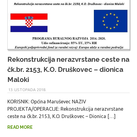
Rekonstrukcija nerazvrstane ceste na
čk.br. 2153, K.O. Druškovec – dionica
Maloki
13. LISTOPADA 2018.
MARU_ADMIN
KORISNIK: Općina Maruševec NAZIV
PROJEKTA/OPERACIJE: Rekonstrukcija nerazvrstane
ceste na čk.br. 2153, K.O. Druškovec – Dionica […]
READ MORE