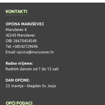
KONTAKTI
OPĆINA MARUŠEVEC
Maruševec 6
42243 Maruševec
OIB: 26670454549
Tel: +38542729696
Email:
opcina@marusevec.hr
Radno vrijeme:
Radnim danom od 7 do 15 sati
DAN OPĆINE:
23. travnja – blagdan Sv. Jurja
OPĆI PODACI