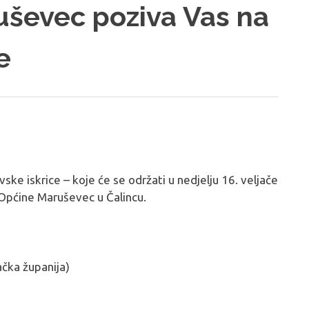
ševec poziva Vas na
e
e iskrice – koje će se održati u nedjelju 16. veljače
Općine Maruševec u Čalincu.
ačka županija)