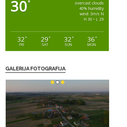
30
°
overcast clouds
40% humidity
wind: 3m/s N
H 30 • L 29
32
29
32
36
°
°
°
°
FRI
SAT
SUN
MON
GALERIJA FOTOGRAFIJA