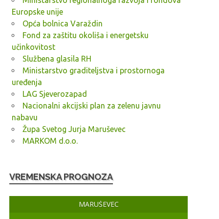
Ministarstvo regionalnoga razvoja i fondova
Europske unije
Opća bolnica Varaždin
Fond za zaštitu okoliša i energetsku
učinkovitost
Službena glasila RH
Ministarstvo graditeljstva i prostornoga
uređenja
LAG Sjeverozapad
Nacionalni akcijski plan za zelenu javnu
nabavu
Župa Svetog Jurja Maruševec
MARKOM d.o.o.
VREMENSKA PROGNOZA
MARUŠEVEC