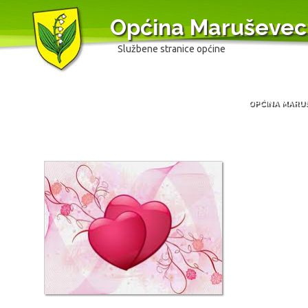
Općina Maruševec
Službene stranice općine
OPĆINA MARU
Skip
to
content