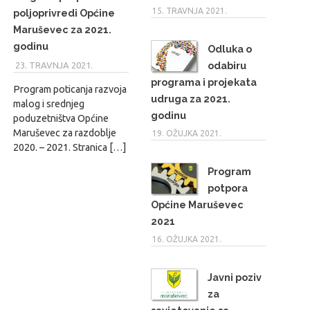
15. TRAVNJA 2021.
poljoprivredi Općine
Maruševec za 2021.
godinu
Odluka o
odabiru
23. TRAVNJA 2021.
MARIO
programa i projekata
Program poticanja razvoja
udruga za 2021.
malog i srednjeg
godinu
poduzetništva Općine
Maruševec za razdoblje
19. OŽUJKA 2021.
2020. – 2021. Stranica […]
Program
potpora
Općine Maruševec
2021
16. OŽUJKA 2021.
Javni poziv
za