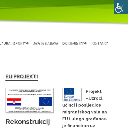
LTURA I SPORT
JAVNA NABAVA
DOKUMENTI
KONTAKT
EU PROJEKTI
Projekt
«Uzroci,
učinci i posljedice
migrantskog vala na
EU i uloga građana»
Rekonstrukcij
je financiran uz