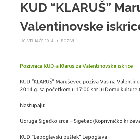
KUD “KLARUŠ” Maru
Valentinovske iskric
10. VELJAČE 2014.
MODERATOR
POZIVI
Pozivnica KUD-a Klaruš za Valentinovske iskrice
KUD “KLARUŠ” Maruševec poziva Vas na Valentinovsk
2014.g. sa početkom u 17:00 sati u Domu kulture 
Nastupaju:
Udruga Sigečko srce – Sigetec (Koprivničko križev
KUD “Lepoglavski pušlek” Lepoglava i