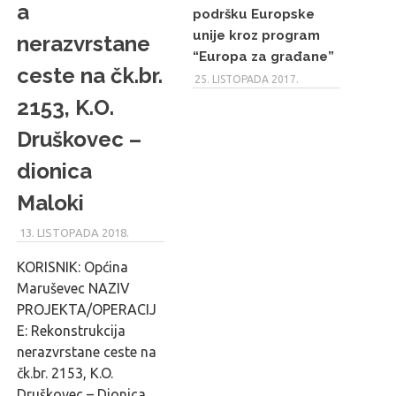
a
podršku Europske
unije kroz program
nerazvrstane
“Europa za građane”
ceste na čk.br.
25. LISTOPADA 2017.
2153, K.O.
Druškovec –
dionica
Maloki
13. LISTOPADA 2018.
MARU_ADMIN
KORISNIK: Općina
Maruševec NAZIV
PROJEKTA/OPERACIJ
E: Rekonstrukcija
nerazvrstane ceste na
čk.br. 2153, K.O.
Druškovec – Dionica