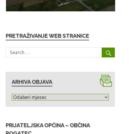
PRETRAŽIVANJE WEB STRANICE
ARHIVA OBJAVA
A
r
h
i
PRIJATELJSKA OPĆINA – OBČINA
v
ROGATEC
a