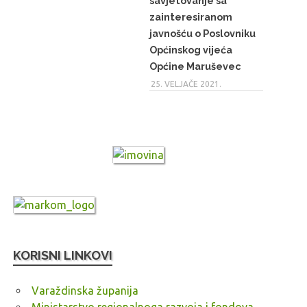
savjetovanje sa
zainteresiranom
javnošću o Poslovniku
Općinskog vijeća
Općine Maruševec
25. VELJAČE 2021.
KORISNI LINKOVI
Varaždinska županija