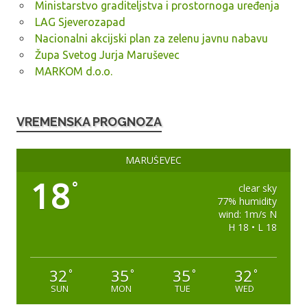
Ministarstvo graditeljstva i prostornoga uređenja
LAG Sjeverozapad
Nacionalni akcijski plan za zelenu javnu nabavu
Župa Svetog Jurja Maruševec
MARKOM d.o.o.
VREMENSKA PROGNOZA
MARUŠEVEC
18
°
clear sky
77% humidity
wind: 1m/s N
H 18 • L 18
32
35
35
32
°
°
°
°
SUN
MON
TUE
WED