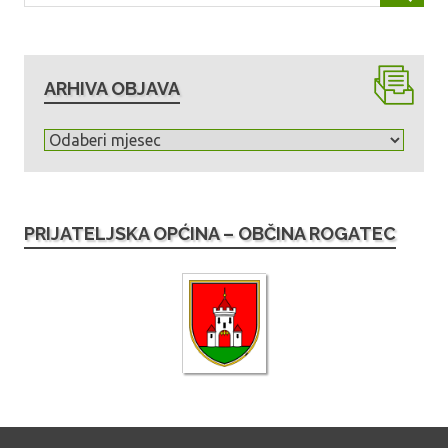
ARHIVA OBJAVA
A
r
h
i
PRIJATELJSKA OPĆINA – OBČINA ROGATEC
v
a
o
b
j
a
v
a