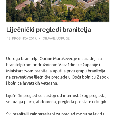
Liječnički pregledi branitelja
12. PROSINCA 2017.
MARIO
OBJAVE
,
UDRUGE
Udruga branitelja Općine Maruševec je u suradnji sa
braniteljskom podružnicom Varaždinske županije i
Ministarstvom branitelja uputila prvu grupu branitelja
na preventivne liječničke preglede u
Opću bolnicu Zabok
i bolnica hrvatskih veterana
.
Liječnički pregled se sastoji od internističkog pregleda,
snimanja pluća, abdomena, pregleda prostate i drugih.
Svi branitelji zainteresirani za pregled mogu se javiti u