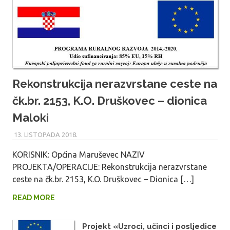
Rekonstrukcija nerazvrstane ceste na
čk.br. 2153, K.O. Druškovec – dionica
Maloki
13. LISTOPADA 2018.
MARU_ADMIN
KORISNIK: Općina Maruševec NAZIV
PROJEKTA/OPERACIJE: Rekonstrukcija nerazvrstane
ceste na čk.br. 2153, K.O. Druškovec – Dionica […]
READ MORE
Projekt «Uzroci, učinci i posljedice