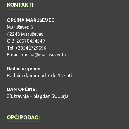
KONTAKTI
OPĆINA MARUŠEVEC
Maruševec 6
42243 Maruševec
OIB: 26670454549
Tel: +38542729696
Email:
opcina@marusevec.hr
Radno vrijeme:
Radnim danom od 7 do 15 sati
DAN OPĆINE:
23. travnja – blagdan Sv. Jurja
OPĆI PODACI