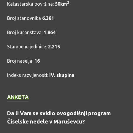
2
Katastarska površina:
50km
Broj stanovnika
6.381
Broj kućanstava:
1.864
Stambene jedinice:
2.215
Broj naselja:
16
Indeks razvijenosti:
IV. skupina
ANKETA
Da li Vam se svidio ovogodišnji program
Čiselske nedele v Maruševcu?