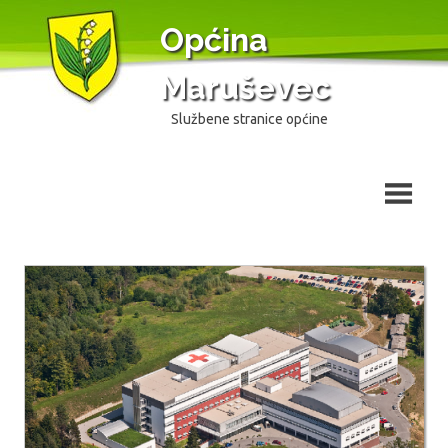
Skip
Općina
to
content
Maruševec
Službene stranice općine