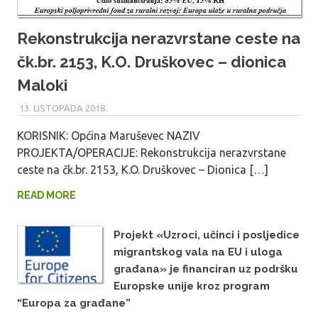
Rekonstrukcija nerazvrstane ceste na
čk.br. 2153, K.O. Druškovec – dionica
Maloki
13. LISTOPADA 2018.
MARU_ADMIN
KORISNIK: Općina Maruševec NAZIV
PROJEKTA/OPERACIJE: Rekonstrukcija nerazvrstane
ceste na čk.br. 2153, K.O. Druškovec – Dionica […]
READ MORE
Projekt «Uzroci, učinci i posljedice
migrantskog vala na EU i uloga
građana» je financiran uz podršku
Europske unije kroz program
“Europa za građane”