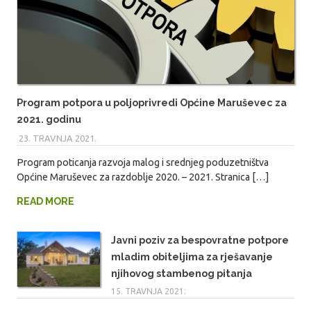
Program potpora u poljoprivredi Općine Maruševec za
2021. godinu
23. TRAVNJA 2021.
MARIO
Program poticanja razvoja malog i srednjeg poduzetništva
Općine Maruševec za razdoblje 2020. – 2021. Stranica […]
READ MORE
Javni poziv za bespovratne potpore
mladim obiteljima za rješavanje
njihovog stambenog pitanja
15. TRAVNJA 2021.