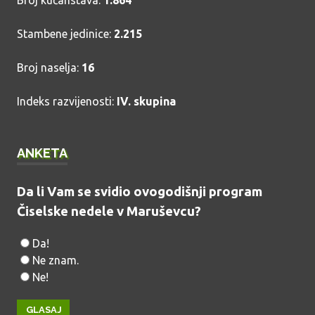
Broj kućanstava:
1.864
Stambene jedinice:
2.215
Broj naselja:
16
Indeks razvijenosti:
IV. skupina
ANKETA
Da li Vam se svidio ovogodišnji program
Čiselske nedele v Maruševcu?
Da!
Ne znam.
Ne!