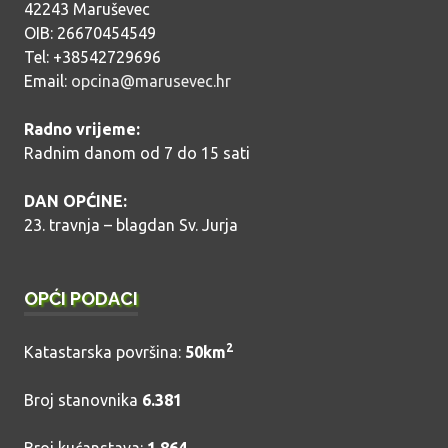
42243 Maruševec
OIB: 26670454549
Tel: +38542729696
Email:
opcina@marusevec.hr
Radno vrijeme:
Radnim danom od 7 do 15 sati
DAN OPĆINE:
23. travnja – blagdan Sv. Jurja
OPĆI PODACI
2
Katastarska površina:
50km
Broj stanovnika
6.381