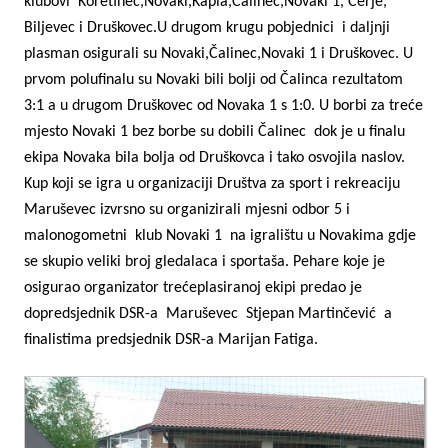
klubovi
Koretinec,Novaki,Kapla,Čalinec,Novaki 1, Cerje,
Biljevec i Druškovec.U drugom krugu pobjednici
i daljnji
plasman osigurali su Novaki,Čalinec,Novaki 1 i Druškovec. U
prvom polufinalu su Novaki bili bolji od Čalinca rezultatom
3:1 a u drugom Druškovec od Novaka 1 s 1:0. U borbi za treće
mjesto Novaki 1 bez borbe su dobili Čalinec
dok je u finalu
ekipa Novaka bila bolja od Druškovca i tako osvojila naslov.
Kup koji se igra u organizaciji Društva za sport i rekreaciju
Maruševec izvrsno su organizirali mjesni odbor 5 i
malonogometni
klub Novaki 1
na igralištu u Novakima gdje
se skupio veliki broj gledalaca i sportaša. Pehare koje je
osigurao organizator trećeplasiranoj ekipi predao je
dopredsjednik DSR-a
Maruševec
Stjepan Martinčević
a
finalistima predsjednik DSR-a Marijan Fatiga.