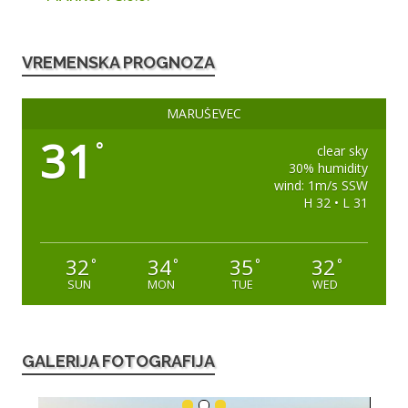
VREMENSKA PROGNOZA
MARUŠEVEC
31
°
clear sky
30% humidity
wind: 1m/s SSW
H 32 • L 31
32
34
35
32
°
°
°
°
SUN
MON
TUE
WED
GALERIJA FOTOGRAFIJA