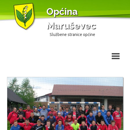
Skip
Općina
to
content
Maruševec
Službene stranice općine