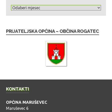
A
r
h
i
PRIJATELJSKA OPĆINA – OBČINA ROGATEC
v
a
o
b
j
a
v
a
KONTAKTI
OPĆINA MARUŠEVEC
Maruševec 6