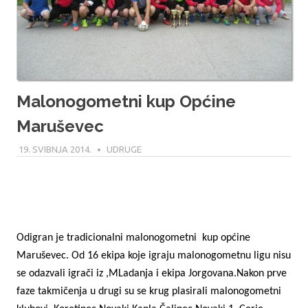
Malonogometni kup Općine
Maruševec
19. SVIBNJA 2014.
MODERATOR
UDRUGE
Odigran je tradicionalni malonogometni
kup općine
Maruševec. Od 16 ekipa koje igraju malonogometnu ligu nisu
se odazvali igrači iz ,MLadanja i ekipa Jorgovana.Nakon prve
faze takmičenja u drugi su se krug plasirali malonogometni