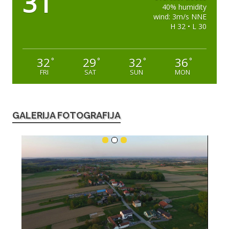
31
40% humidity
wind: 3m/s NNE
H 32 • L 30
32
29
32
36
°
°
°
°
FRI
SAT
SUN
MON
GALERIJA FOTOGRAFIJA