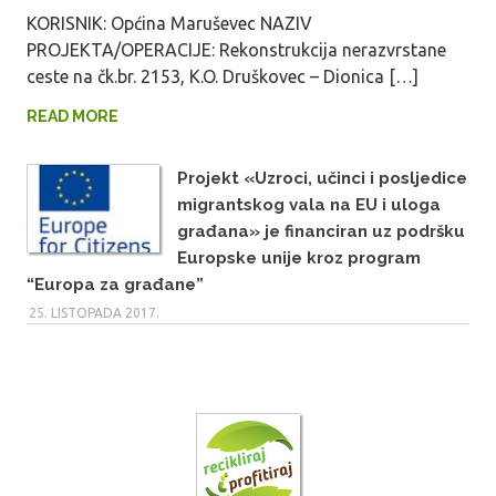
KORISNIK: Općina Maruševec NAZIV
PROJEKTA/OPERACIJE: Rekonstrukcija nerazvrstane
ceste na čk.br. 2153, K.O. Druškovec – Dionica […]
READ MORE
Projekt «Uzroci, učinci i posljedice
migrantskog vala na EU i uloga
građana» je financiran uz podršku
Europske unije kroz program
“Europa za građane”
25. LISTOPADA 2017.