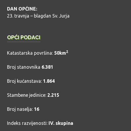
DAN OPĆINE:
23. travnja – blagdan Sv. Jurja
OPĆI PODACI
2
Katastarska površina:
50km
Broj stanovnika
6.381
Broj kućanstava:
1.864
Stambene jedinice:
2.215
Broj naselja:
16
Indeks razvijenosti:
IV. skupina