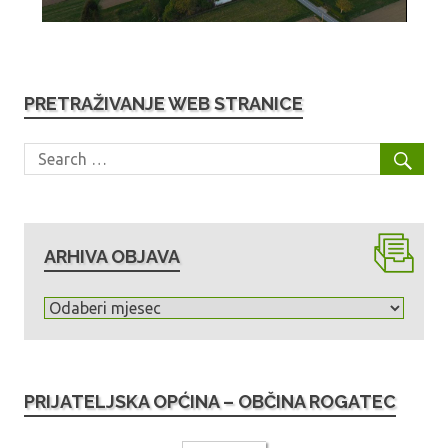
PRETRAŽIVANJE WEB STRANICE
ARHIVA OBJAVA
A
r
h
i
PRIJATELJSKA OPĆINA – OBČINA ROGATEC
v
a