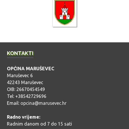
o
b
j
a
v
a
KONTAKTI
OPĆINA MARUŠEVEC
Maruševec 6
42243 Maruševec
OIB: 26670454549
Tel: +38542729696
Email:
opcina@marusevec.hr
Radno vrijeme:
Radnim danom od 7 do 15 sati