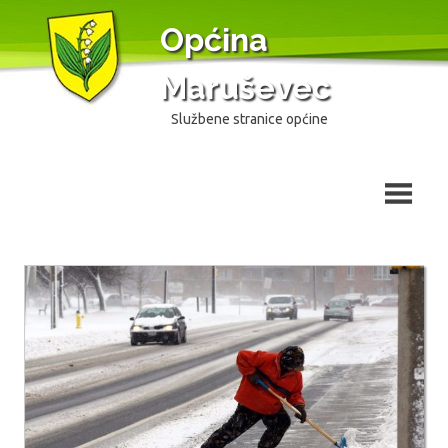
Skip
Općina
to
content
Maruševec
Službene stranice općine