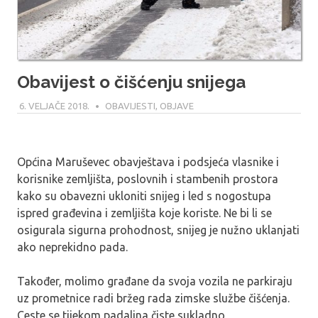
Obavijest o čišćenju snijega
6. VELJAČE 2018.
MARIO
OBAVIJESTI
,
OBJAVE
Općina Maruševec obavještava i podsjeća vlasnike i
korisnike zemljišta, poslovnih i stambenih prostora
kako su obavezni ukloniti snijeg i led s nogostupa
ispred građevina i zemljišta koje koriste. Ne bi li se
osigurala sigurna prohodnost, snijeg je nužno uklanjati
ako neprekidno pada.
Također, molimo građane da svoja vozila ne parkiraju
uz prometnice radi bržeg rada zimske službe čišćenja.
Ceste se tijekom padalina čiste sukladno