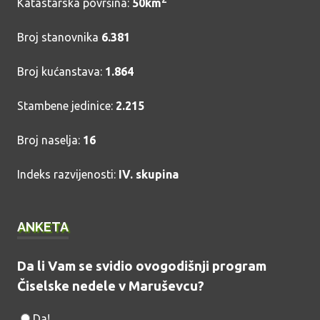
Katastarska površina:
50km
Broj stanovnika
6.381
Broj kućanstava:
1.864
Stambene jedinice:
2.215
Broj naselja:
16
Indeks razvijenosti:
IV. skupina
ANKETA
Da li Vam se svidio ovogodišnji program
Čiselske nedele v Maruševcu?
Da!