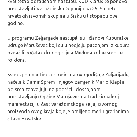
kvalitetno odrađenom nastupu, KUD Klaruš će ponovo
predstavljati Varaždinsku županiju na 25. Susretu
hrvatskih izvornih skupina u Sisku u listopadu ove
godine.
U programu Zeljarijade nastupili su i članovi Kuburaške
udruge Maruševec koji su u nedjelju pucanjem iz kubura
označili početak drugog dijela Međunarodne smotre
folklora.
Svim spomenutim sudionicima ovogodišnje Zeljarijade,
načelnik Damir Šprem i njegov zamjenik Mario Klapša
od srca zahvaljuju na podršci i dostojnom
predstavljanju Općine Maruševec na tradicionalnoj
manifestaciji u čast varaždinskoga zelja, izvornog
proizvoda ovog kraja koje je omiljeno među građanima
čitave Hrvatske.