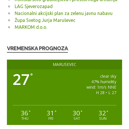
LAG Sjeverozapad
Nacionalni akcijski plan za zelenu javnu nabavu
Župa Svetog Jurja Maruševec
MARKOM d.o.o.
VREMENSKA PROGNOZA
MARUŠEVEC
27
°
clear sky
47% humidity
wind: 1m/s NNE
H 28 • L 27
36
31
30
32
°
°
°
°
THU
FRI
SAT
SUN