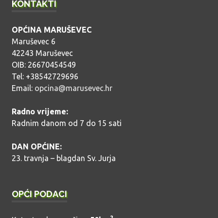
KONTAKTI
OPĆINA MARUŠEVEC
Maruševec 6
42243 Maruševec
OIB: 26670454549
Tel: +38542729696
Email:
opcina@marusevec.hr
Radno vrijeme:
Radnim danom od 7 do 15 sati
DAN OPĆINE:
23. travnja – blagdan Sv. Jurja
OPĆI PODACI
2