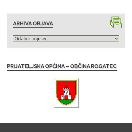
ARHIVA OBJAVA
A
r
h
i
PRIJATELJSKA OPĆINA – OBČINA ROGATEC
v
a
o
b
j
a
v
a