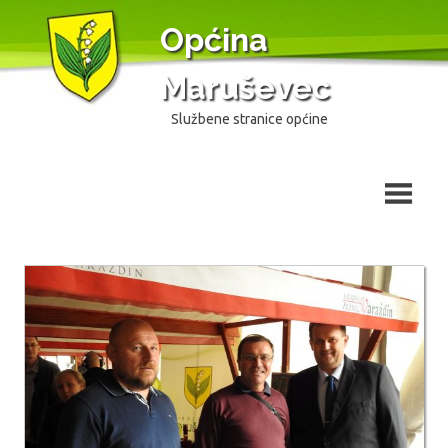
Skip
Općina
to
content
Maruševec
Službene stranice općine