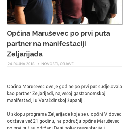
Općina Maruševec po prvi puta
partner na manifestaciji
Zeljarijada
24. RUJNA 2018.
MARIO
NOVOSTI
,
OBJAVE
Općina Maruševec ove je godine po prvi put sudjelovala
kao partner Zeljarijadi, najvećoj gastronomskoj
manifestaciji u Varaždinskoj županiji.
U sklopu programa Zeljarijade koja se u općini Vidovec
održava već 21 godinu, na području općine Maruševec
po prvi put su održani Dani polja; prezentacija i