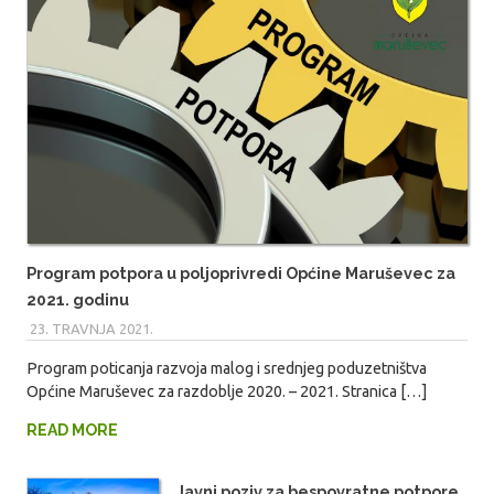
Program potpora u poljoprivredi Općine Maruševec za
2021. godinu
23. TRAVNJA 2021.
MARIO
Program poticanja razvoja malog i srednjeg poduzetništva
Općine Maruševec za razdoblje 2020. – 2021. Stranica […]
READ MORE
Javni poziv za bespovratne potpore