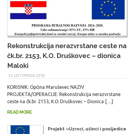
Rekonstrukcija nerazvrstane ceste na
čk.br. 2153, K.O. Druškovec – dionica
Maloki
13. LISTOPADA 2018.
MARU_ADMIN
KORISNIK: Općina Maruševec NAZIV
PROJEKTA/OPERACIJE: Rekonstrukcija nerazvrstane
ceste na čk.br. 2153, K.O. Druškovec – Dionica […]
READ MORE
Projekt «Uzroci, učinci i posljedice