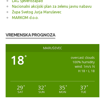
LAG Sjeverozapad
Nacionalni akcijski plan za zelenu javnu nabavu
Župa Svetog Jurja Maruševec
MARKOM d.o.o.
VREMENSKA PROGNOZA
MARUŠEVEC
18
°
overcast clouds
100% humidity
wind: 1m/s N
H 18 • L 18
29
32
35
37
°
°
°
°
SAT
SUN
MON
TUE