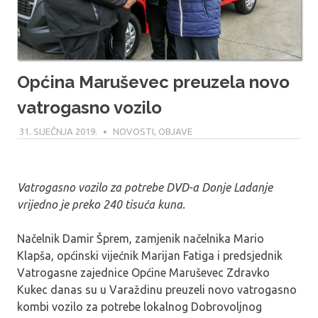
Općina Maruševec preuzela novo
vatrogasno vozilo
31. SIJEČNJA 2019.
MARIO
NOVOSTI
,
OBJAVE
Vatrogasno vozilo za potrebe DVD-a Donje Ladanje
vrijedno je preko 240 tisuća kuna.
Načelnik Damir Šprem, zamjenik načelnika Mario
Klapša, općinski vijećnik Marijan Fatiga i predsjednik
Vatrogasne zajednice Općine Maruševec Zdravko
Kukec danas su u Varaždinu preuzeli novo vatrogasno
kombi vozilo za potrebe lokalnog Dobrovoljnog