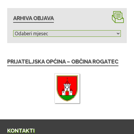
ARHIVA OBJAVA
A
r
h
i
PRIJATELJSKA OPĆINA – OBČINA ROGATEC
v
a
o
b
j
a
v
a
KONTAKTI