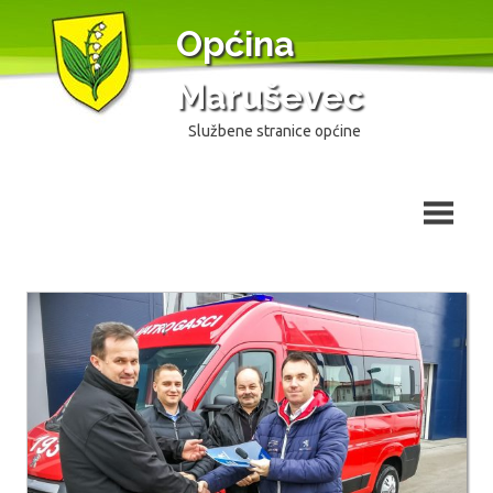
Skip
Općina
to
content
Maruševec
Službene stranice općine