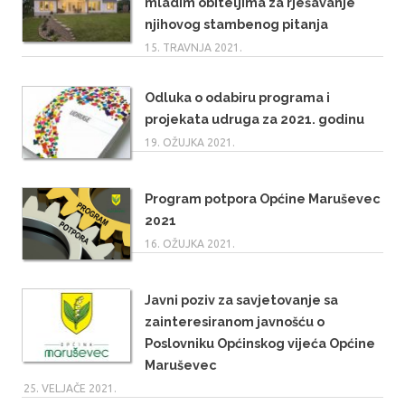
mladim obiteljima za rješavanje
njihovog stambenog pitanja
15. TRAVNJA 2021.
Odluka o odabiru programa i
projekata udruga za 2021. godinu
19. OŽUJKA 2021.
Program potpora Općine Maruševec
2021
16. OŽUJKA 2021.
Javni poziv za savjetovanje sa
zainteresiranom javnošću o
Poslovniku Općinskog vijeća Općine
Maruševec
25. VELJAČE 2021.