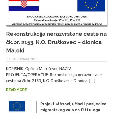
Rekonstrukcija nerazvrstane ceste na
čk.br. 2153, K.O. Druškovec – dionica
Maloki
13. LISTOPADA 2018.
MARU_ADMIN
KORISNIK: Općina Maruševec NAZIV
PROJEKTA/OPERACIJE: Rekonstrukcija nerazvrstane
ceste na čk.br. 2153, K.O. Druškovec – Dionica […]
READ MORE
Projekt «Uzroci, učinci i posljedice
migrantskog vala na EU i uloga