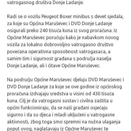
vatrogasnog društva Donje Ladanje.
Radi se o vozilu Peugeot Boxer minibus s devet sjedala,
za koje su Općina Maruševec i DVD Donje Ladanje
osigurali preko 240 tisuća kuna iz svog proračuna. Iz
Općine Maruševec poručuju kako je nabavkom novog
vozila za lokalno dobrovoljno vatrogasno društvo
povećana operativna sposobnost vatrogasaca, a
samim tim i sigurnost građana s područja naselja
Donje Ladanje, ali i čitave Općine Maruševec.
Na području Općine Maruševec djeluju DVD Maruševec i
DVD Donje Ladanje za koje se ove godine iz općinskog
proračuna izdvajaju sredstva u visini od 430 tisuća
kuna. Cilj je da vatrogasni sustav i civilna zaštita u
općini funkcioniraju, da se naši građani osjećaju
sigurno i da su djeca i mladi uključeni u vatrogasne
aktivnosti, zbog toga smo spremni na nužna ulaganja
poput ovog, naglašavaju iz Općine Maruševec te