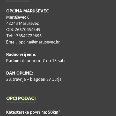
OPĆINA MARUŠEVEC
Maruševec 6
42243 Maruševec
OIB: 26670454549
Tel: +38542729696
Email:
opcina@marusevec.hr
Radno vrijeme:
Radnim danom od 7 do 15 sati
DAN OPĆINE:
23. travnja – blagdan Sv. Jurja
OPĆI PODACI
2
Katastarska površina:
50km