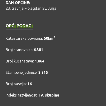
DAN OPĆINE:
23. travnja – blagdan Sv. Jurja
OPĆI PODACI
2
Katastarska površina:
50km
Broj stanovnika
6.381
Broj kućanstava:
1.864
Stambene jedinice:
2.215
Broj naselja:
16
Indeks razvijenosti:
IV. skupina