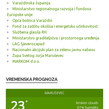
Varaždinska županija
Ministarstvo regionalnoga razvoja i fondova
Europske unije
Opća bolnica Varaždin
Fond za zaštitu okoliša i energetsku učinkovitost
Službena glasila RH
Ministarstvo graditeljstva i prostornoga uređenja
LAG Sjeverozapad
Nacionalni akcijski plan za zelenu javnu nabavu
Župa Svetog Jurja Maruševec
MARKOM d.o.o.
VREMENSKA PROGNOZA
MARUŠEVEC
23
°
broken clouds
61% humidity