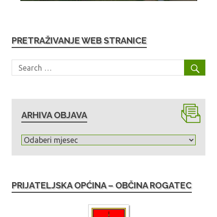
PRETRAŽIVANJE WEB STRANICE
ARHIVA OBJAVA
A
r
h
i
PRIJATELJSKA OPĆINA – OBČINA ROGATEC
v
a
o