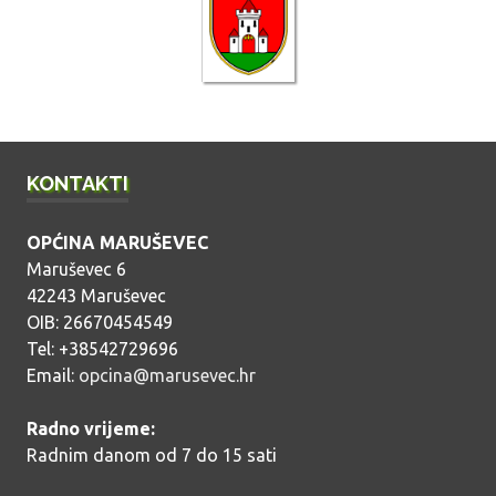
b
j
a
v
a
KONTAKTI
OPĆINA MARUŠEVEC
Maruševec 6
42243 Maruševec
OIB: 26670454549
Tel: +38542729696
Email:
opcina@marusevec.hr
Radno vrijeme:
Radnim danom od 7 do 15 sati