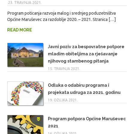
23. TRAVNJA 2021.
MARIO
Program poticanja razvoja malog i srednjeg poduzetništva
Općine Maruševec za razdoblje 2020. – 2021. Stranica […]
READ MORE
Javni poziv za bespovratne potpore
mladim obiteljima za rješavanje
njihovog stambenog pitanja
15. TRAVNJA 2021.
Odluka o odabiru programa i
projekata udruga za 2021. godinu
19. OŽUJKA 2021.
Program potpora Općine Maruševec
2021
16. OŽUJKA 2021.