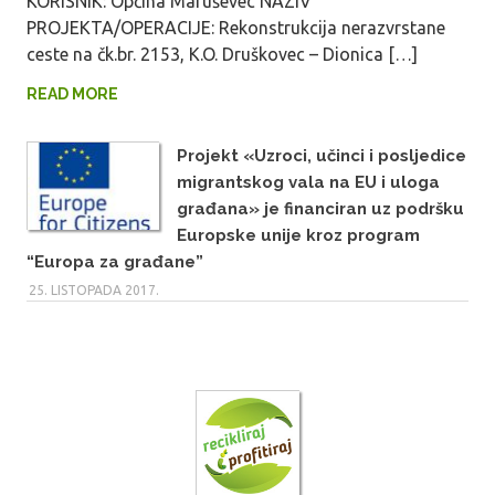
KORISNIK: Općina Maruševec NAZIV
PROJEKTA/OPERACIJE: Rekonstrukcija nerazvrstane
ceste na čk.br. 2153, K.O. Druškovec – Dionica […]
READ MORE
Projekt «Uzroci, učinci i posljedice
migrantskog vala na EU i uloga
građana» je financiran uz podršku
Europske unije kroz program
“Europa za građane”
25. LISTOPADA 2017.