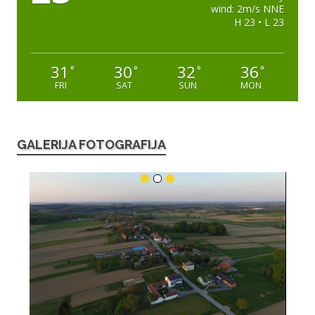
wind: 2m/s NNE
H 23 • L 23
31
30
32
36
°
°
°
°
FRI
SAT
SUN
MON
GALERIJA FOTOGRAFIJA