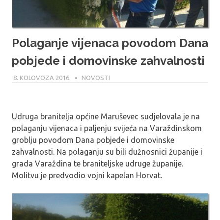
Polaganje vijenaca povodom Dana
pobjede i domovinske zahvalnosti
8. KOLOVOZA 2016.
MODERATOR
NOVOSTI
Udruga branitelja općine Maruševec sudjelovala je na
polaganju vijenaca i paljenju svijeća na Varaždinskom
groblju povodom Dana pobjede i domovinske
zahvalnosti. Na polaganju su bili dužnosnici županije i
grada Varaždina te braniteljske udruge županije.
Molitvu je predvodio vojni kapelan Horvat.