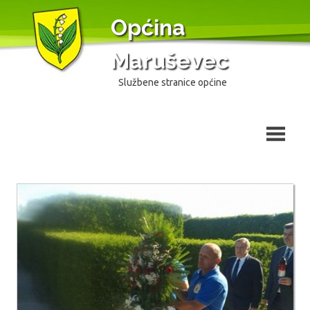
Skip
Općina
to
content
Maruševec
Službene stranice općine