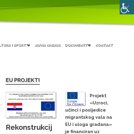
LTURA I SPORT
JAVNA NABAVA
DOKUMENTI
KONTAKT
EU PROJEKTI
Projekt
«Uzroci,
učinci i posljedice
migrantskog vala na
EU i uloga građana»
Rekonstrukcij
je financiran uz