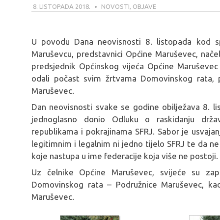
8. LISTOPADA 2018.
MARIO
NOVOSTI
,
OBJAVE
U povodu Dana neovisnosti 8. listopada kod s
Maruševcu, predstavnici Općine Maruševec, načel
predsjednik Općinskog vijeća Općine Maruševec Jos
odali počast svim žrtvama Domovinskog rata, p
Maruševec.
Dan neovisnosti svake se godine obilježava 8. l
jednoglasno donio Odluku o raskidanju drža
republikama i pokrajinama SFRJ. Sabor je usvaja
legitimnim i legalnim ni jedno tijelo SFRJ te da ne 
koje nastupa u ime federacije koja više ne postoji.
Uz čelnike Općine Maruševec, svijeće su zapa
Domovinskog rata – Podružnice Maruševec, kao
Maruševec.