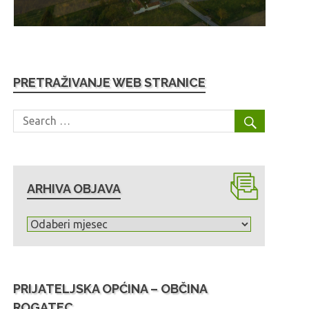
PRETRAŽIVANJE WEB STRANICE
ARHIVA OBJAVA
A
r
h
i
PRIJATELJSKA OPĆINA – OBČINA
v
ROGATEC
a