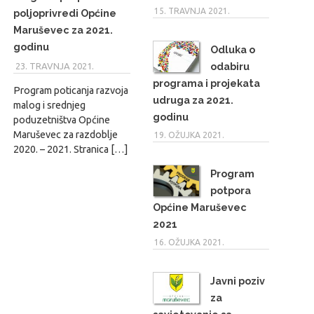
15. TRAVNJA 2021.
poljoprivredi Općine
Maruševec za 2021.
godinu
Odluka o
odabiru
23. TRAVNJA 2021.
MARIO
programa i projekata
Program poticanja razvoja
udruga za 2021.
malog i srednjeg
godinu
poduzetništva Općine
Maruševec za razdoblje
19. OŽUJKA 2021.
2020. – 2021. Stranica […]
Program
potpora
Općine Maruševec
2021
16. OŽUJKA 2021.
Javni poziv
za