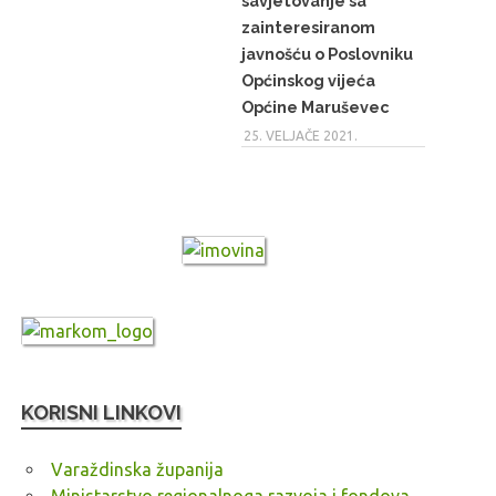
savjetovanje sa
zainteresiranom
javnošću o Poslovniku
Općinskog vijeća
Općine Maruševec
25. VELJAČE 2021.
KORISNI LINKOVI
Varaždinska županija