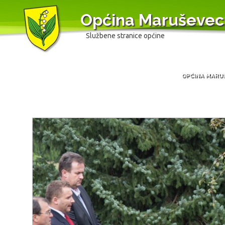
Općina Maruševec
Službene stranice općine
OPĆINA MARU
Skip
to
content