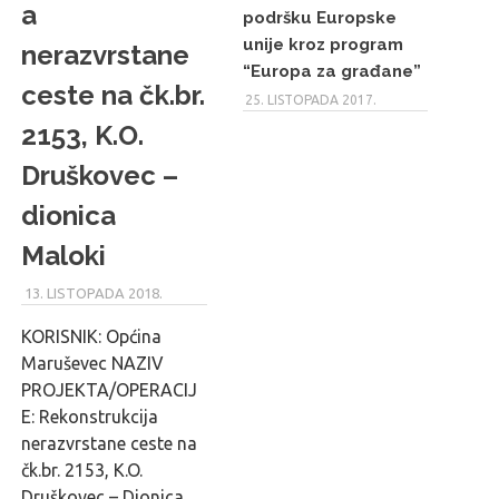
a
podršku Europske
unije kroz program
nerazvrstane
“Europa za građane”
ceste na čk.br.
25. LISTOPADA 2017.
2153, K.O.
Druškovec –
dionica
Maloki
13. LISTOPADA 2018.
MARU_ADMIN
KORISNIK: Općina
Maruševec NAZIV
PROJEKTA/OPERACIJ
E: Rekonstrukcija
nerazvrstane ceste na
čk.br. 2153, K.O.
Druškovec – Dionica