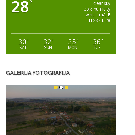
28
°
clear sky
38% humidity
wind: 1m/s E
H 28 • L 28
30
32
35
36
°
°
°
°
SAT
SUN
MON
TUE
GALERIJA FOTOGRAFIJA