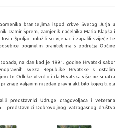
pomenika braniteljima ispod crkve Svetog Jurja u
nik Damir Šprem, zamjenik načelnika Mario Klapša i
ip Špoljar položili su vijenac i zapalili svijeće te
osebice poginulim braniteljima s područja Općine
istopada, na dan kad je 1991. godine Hrvatski sabor
vnopravnih sveza Republike Hrvatske s ostalim
njem te Odluke utvrdio i da Hrvatska više ne smatra
priznaje valjanim ni jedan pravni akt bilo kojeg tijela
lili predstavnici Udruge dragovoljaca i veterana
 i predstavnici Dobrovoljnog vatrogasnog društva