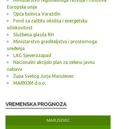
Ministarstvo regionalnoga razvoja i fondova
Europske unije
Opća bolnica Varaždin
Fond za zaštitu okoliša i energetsku
učinkovitost
Službena glasila RH
Ministarstvo graditeljstva i prostornoga
uređenja
LAG Sjeverozapad
Nacionalni akcijski plan za zelenu javnu
nabavu
Župa Svetog Jurja Maruševec
MARKOM d.o.o.
VREMENSKA PROGNOZA
MARUŠEVEC