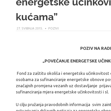
energetske učinkovit
kućama”
27. SVIBNJA 2015.
MODERATOR
POZIVI
POZIV NA RAD
„POVEĆANJE ENERGETSKE UČINK
Fond za zaštitu okoliša i energetsku učinkovitost
osobama za sufinanciranje energetske obnove post
značajnih promjena vezanih uz dostavljanje prijav
sufinanciranja mjera energetske učinkovitosti i sl.
U cilju pružanja pravodobnih informacija svim za
ostvarivanja državnih poticaja za energetsku obn