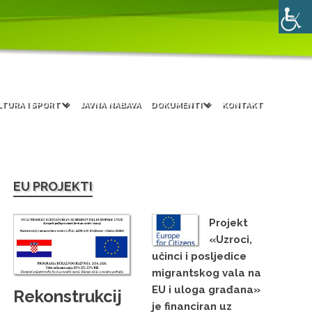
LTURA I SPORT
JAVNA NABAVA
DOKUMENTI
KONTAKT
EU PROJEKTI
Projekt
«Uzroci,
učinci i posljedice
migrantskog vala na
EU i uloga građana»
Rekonstrukcij
je financiran uz