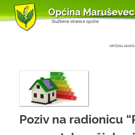
Općina Maruševec
Službene stranice općine
OPĆINA MARU
Skip
to
content
Poziv na radionicu 