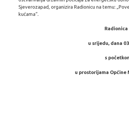
Sjeverozapad, organizira Radionicu na temu: „Pove
kućama“.
Radionica 
u srijedu, dana 03
s početkom
u prostorijama Općine
NAČELNIK OPĆ
IVAN