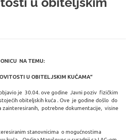
osti u obiteljskim
IONICU NA TEMU:
OVITOSTI U OBITELJSKIM KUĆAMA“
 objavio je 30.04. ove godine Javni poziv fizičkim
ojećih obiteljskih kuća . Ove je godine došlo do
a zainteresiranih, potrebne dokumentacije, visine
interesiranim stanovnicima o mogućnostima
ovu kuća, Općina Maruševec u suradnji sa LAG-om