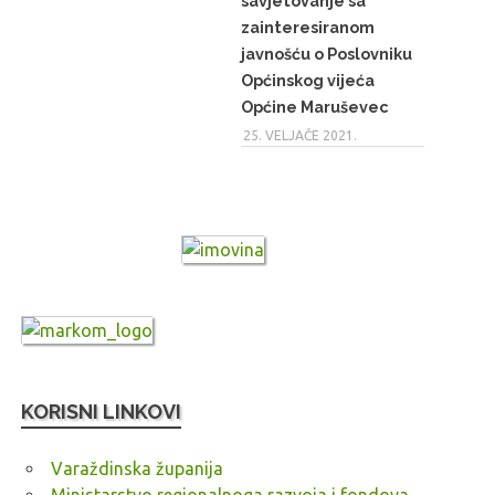
savjetovanje sa
zainteresiranom
javnošću o Poslovniku
Općinskog vijeća
Općine Maruševec
25. VELJAČE 2021.
KORISNI LINKOVI
Varaždinska županija