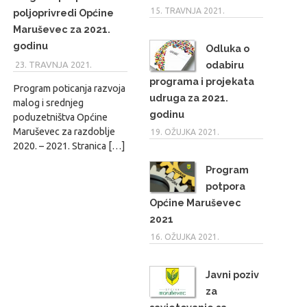
15. TRAVNJA 2021.
poljoprivredi Općine
Maruševec za 2021.
godinu
Odluka o
odabiru
23. TRAVNJA 2021.
MARIO
programa i projekata
Program poticanja razvoja
udruga za 2021.
malog i srednjeg
godinu
poduzetništva Općine
Maruševec za razdoblje
19. OŽUJKA 2021.
2020. – 2021. Stranica […]
Program
potpora
Općine Maruševec
2021
16. OŽUJKA 2021.
Javni poziv
za