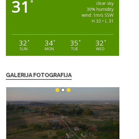
31
°
clear sky
30% humidity
wind: 1m/s SSW
H 32 • L 31
32
34
35
32
°
°
°
°
SUN
MON
TUE
WED
GALERIJA FOTOGRAFIJA