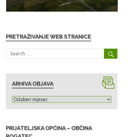
PRETRAŽIVANJE WEB STRANICE
ARHIVA OBJAVA
A
r
h
i
PRIJATELJSKA OPĆINA – OBČINA
v
ROGATEC
a