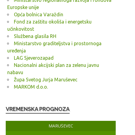
Ministarstvo regionalnoga razvoja i fondova
Europske unije
Opća bolnica Varaždin
Fond za zaštitu okoliša i energetsku
učinkovitost
Službena glasila RH
Ministarstvo graditeljstva i prostornoga
uređenja
LAG Sjeverozapad
Nacionalni akcijski plan za zelenu javnu
nabavu
Župa Svetog Jurja Maruševec
MARKOM d.o.o.
VREMENSKA PROGNOZA
MARUŠEVEC