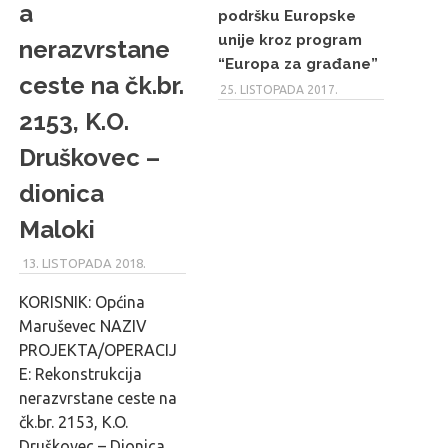
a
podršku Europske
unije kroz program
nerazvrstane
“Europa za građane”
ceste na čk.br.
25. LISTOPADA 2017.
2153, K.O.
Druškovec –
dionica
Maloki
13. LISTOPADA 2018.
MARU_ADMIN
KORISNIK: Općina
Maruševec NAZIV
PROJEKTA/OPERACIJ
E: Rekonstrukcija
nerazvrstane ceste na
čk.br. 2153, K.O.
Druškovec – Dionica