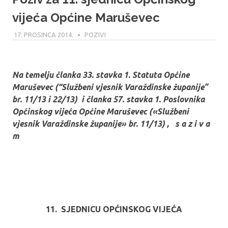
vijeća Općine Maruševec
17. PROSINCA 2014.
MODERATOR
POZIVI
Na temelju članka 33. stavka 1. Statuta Općine
Maruševec (“Službeni vjesnik Varaždinske županije”
br. 11/13 i 22/13) i članka 57. stavka 1. Poslovnika
Općinskog vijeća Općine Maruševec («Službeni
vjesnik Varaždinske županije» br. 11/13) , s a z i v a
m
11. SJEDNICU OPĆINSKOG VIJEĆA