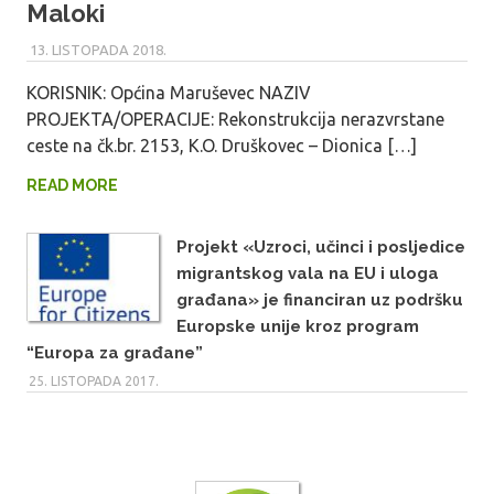
Maloki
13. LISTOPADA 2018.
MARU_ADMIN
KORISNIK: Općina Maruševec NAZIV
PROJEKTA/OPERACIJE: Rekonstrukcija nerazvrstane
ceste na čk.br. 2153, K.O. Druškovec – Dionica […]
READ MORE
Projekt «Uzroci, učinci i posljedice
migrantskog vala na EU i uloga
građana» je financiran uz podršku
Europske unije kroz program
“Europa za građane”
25. LISTOPADA 2017.