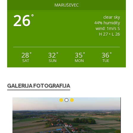
MARUŠEVEC
26
°
clear sky
44% humidity
wind: 1m/s S
H 27 • L 26
28
32
35
36
°
°
°
°
SAT
SUN
MON
TUE
GALERIJA FOTOGRAFIJA