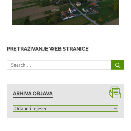
PRETRAŽIVANJE WEB STRANICE
ARHIVA OBJAVA
A
r
h
i