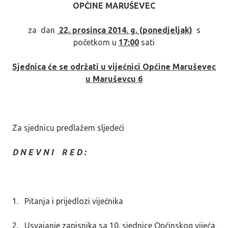
OPĆINE MARUŠEVEC
za dan
22. prosinca 2014. g. (ponedjeljak)
s
početkom u
17:00
sati
Sjednica će se održati u vijećnici Općine Maruševec
u Maruševcu 6
Za sjednicu predlažem sljedeći
D N E V N I R E D :
1. Pitanja i prijedlozi vijećnika
2. Usvajanje zapisnika sa 10. sjednice Općinskog vijeća