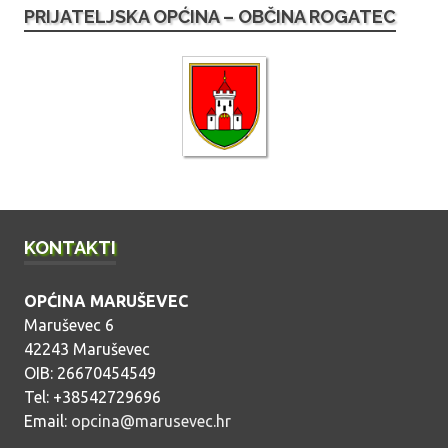
PRIJATELJSKA OPĆINA – OBČINA ROGATEC
v
a
o
b
j
a
v
a
KONTAKTI
OPĆINA MARUŠEVEC
Maruševec 6
42243 Maruševec
OIB: 26670454549
Tel: +38542729696
Email:
opcina@marusevec.hr