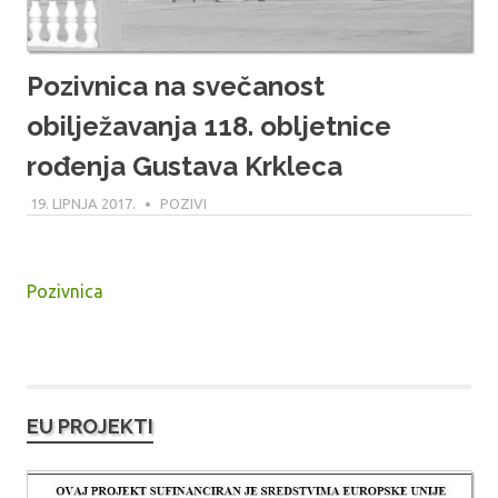
Pozivnica na svečanost
obilježavanja 118. obljetnice
rođenja Gustava Krkleca
19. LIPNJA 2017.
MODERATOR
POZIVI
Pozivnica
EU PROJEKTI