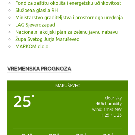
Fond za zaštitu okoliša i energetsku učinkovitost
Službena glasila RH
Ministarstvo graditeljstva i prostornoga uređenja
LAG Sjeverozapad
Nacionalni akcijski plan za zelenu javnu nabavu
Župa Svetog Jurja Maruševec
MARKOM d.o.o.
VREMENSKA PROGNOZA
MARUŠEVEC
25
°
clear sky
46% humidity
wind: 1m/s NW
H 25 • L 25