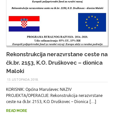
Rekonstrukcija nerazvrstane ceste na
čk.br. 2153, K.O. Druškovec – dionica
Maloki
13. LISTOPADA 2018.
MARU_ADMIN
KORISNIK: Općina Maruševec NAZIV
PROJEKTA/OPERACIJE: Rekonstrukcija nerazvrstane
ceste na čk.br. 2153, K.O. Druškovec – Dionica […]
READ MORE