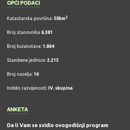
OPĆI PODACI
2
Katastarska površina:
50km
Broj stanovnika
6.381
Broj kućanstava:
1.864
Stambene jedinice:
2.215
Broj naselja:
16
Indeks razvijenosti:
IV. skupina
ANKETA
Da li Vam se svidio ovogodišnji program