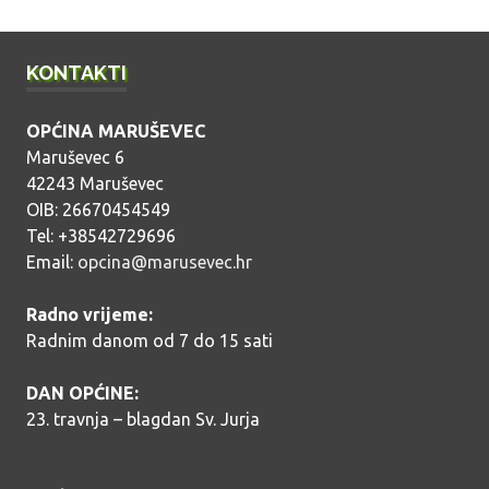
a
KONTAKTI
OPĆINA MARUŠEVEC
Maruševec 6
42243 Maruševec
OIB: 26670454549
Tel: +38542729696
Email:
opcina@marusevec.hr
Radno vrijeme:
Radnim danom od 7 do 15 sati
DAN OPĆINE:
23. travnja – blagdan Sv. Jurja