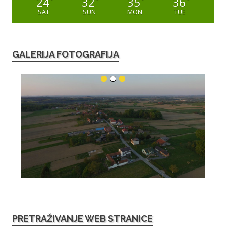
24
32
35
36
°
°
°
°
SAT
SUN
MON
TUE
GALERIJA FOTOGRAFIJA
PRETRAŽIVANJE WEB STRANICE