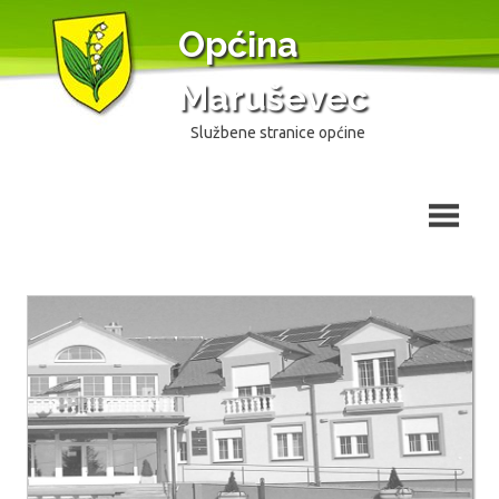
Skip
Općina
to
content
Maruševec
Službene stranice općine