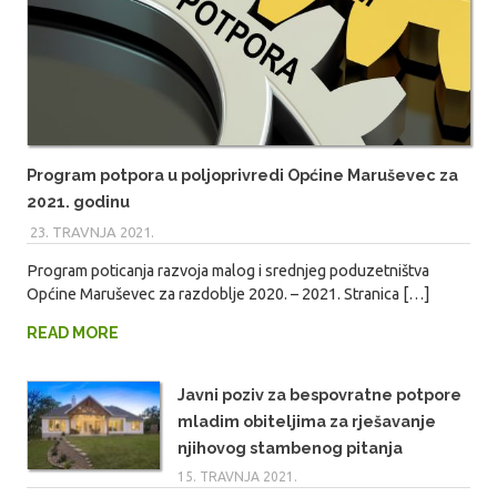
Program potpora u poljoprivredi Općine Maruševec za
2021. godinu
23. TRAVNJA 2021.
MARIO
Program poticanja razvoja malog i srednjeg poduzetništva
Općine Maruševec za razdoblje 2020. – 2021. Stranica […]
READ MORE
Javni poziv za bespovratne potpore
mladim obiteljima za rješavanje
njihovog stambenog pitanja
15. TRAVNJA 2021.