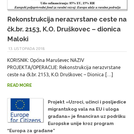
Rekonstrukcija nerazvrstane ceste na
čk.br. 2153, K.O. Druškovec – dionica
Maloki
13. LISTOPADA 2018.
MARU_ADMIN
KORISNIK: Općina Maruševec NAZIV
PROJEKTA/OPERACIJE: Rekonstrukcija nerazvrstane
ceste na čk.br. 2153, K.O. Druškovec – Dionica […]
READ MORE
Projekt «Uzroci, učinci i posljedice
migrantskog vala na EU i uloga
građana» je financiran uz podršku
Europske unije kroz program
“Europa za građane”