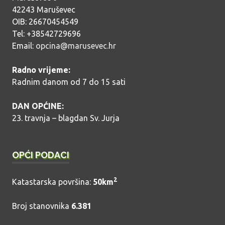
42243 Maruševec
OIB: 26670454549
Tel: +38542729696
Email:
opcina@marusevec.hr
Radno vrijeme:
Radnim danom od 7 do 15 sati
DAN OPĆINE:
23. travnja – blagdan Sv. Jurja
OPĆI PODACI
2
Katastarska površina:
50km
Broj stanovnika
6.381