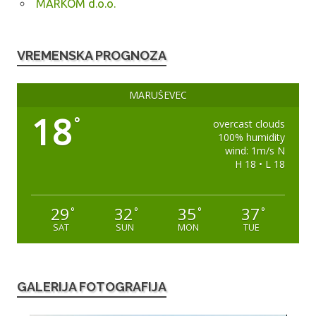
MARKOM d.o.o.
VREMENSKA PROGNOZA
MARUŠEVEC
18
°
overcast clouds
100% humidity
wind: 1m/s N
H 18 • L 18
29
32
35
37
°
°
°
°
SAT
SUN
MON
TUE
GALERIJA FOTOGRAFIJA