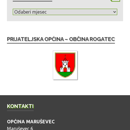
A
r
h
i
PRIJATELJSKA OPĆINA – OBČINA ROGATEC
v
a
o
b
j
a
v
a
KONTAKTI
OPĆINA MARUŠEVEC
Maruševec 6