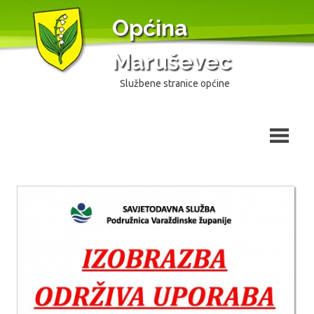
Skip
Općina
to
content
Maruševec
Službene stranice općine