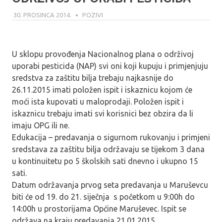
30. PROSINCA 2014.
MODERATOR
POZIVI
U sklopu provođenja Nacionalnog plana o održivoj
uporabi pesticida (NAP) svi oni koji kupuju i primjenjuju
sredstva za zaštitu bilja trebaju najkasnije do
26.11.2015 imati položen ispit i iskaznicu kojom će
moći ista kupovati u maloprodaji. Položen ispit i
iskaznicu trebaju imati svi korisnici bez obzira da li
imaju OPG ili ne.
Edukacija – predavanja o sigurnom rukovanju i primjeni
sredstava za zaštitu bilja održavaju se tijekom 3 dana
u kontinuitetu po 5 školskih sati dnevno i ukupno 15
sati.
Datum održavanja prvog seta predavanja u Maruševcu
biti će od 19. do 21. siječnja s početkom u 9:00h do
14:00h u prostorijama Općine Maruševec. Ispit se
održava na kraju predavanja 21.01.2015.