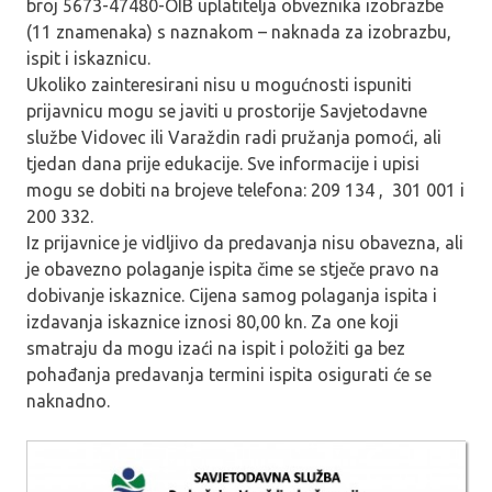
broj 5673-47480-OIB uplatitelja obveznika izobrazbe
(11 znamenaka) s naznakom – naknada za izobrazbu,
ispit i iskaznicu.
Ukoliko zainteresirani nisu u mogućnosti ispuniti
prijavnicu mogu se javiti u prostorije Savjetodavne
službe Vidovec ili Varaždin radi pružanja pomoći, ali
tjedan dana prije edukacije. Sve informacije i upisi
mogu se dobiti na brojeve telefona: 209 134 , 301 001 i
200 332.
Iz prijavnice je vidljivo da predavanja nisu obavezna, ali
je obavezno polaganje ispita čime se stječe pravo na
dobivanje iskaznice. Cijena samog polaganja ispita i
izdavanja iskaznice iznosi 80,00 kn. Za one koji
smatraju da mogu izaći na ispit i položiti ga bez
pohađanja predavanja termini ispita osigurati će se
naknadno.