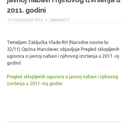
2011. godini
13. KOLOVOZA 2012.
MARU_ADMIN
OBAVIJESTI
Temeljem Zaključka Vlade RH (Narodne novine br.
32/11) Općina Maruševec objavljuje Pregled sklopljenih
ugovora o javnoj nabavi i njihovog izvršenja u 2011.-oj
godini!
Pregled sklopljenih ugovora o javnoj nabavi i njihovog
izvršenja u 2011.-toj godini