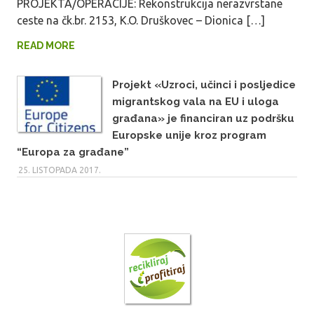
PROJEKTA/OPERACIJE: Rekonstrukcija nerazvrstane
ceste na čk.br. 2153, K.O. Druškovec – Dionica […]
READ MORE
Projekt «Uzroci, učinci i posljedice
migrantskog vala na EU i uloga
građana» je financiran uz podršku
Europske unije kroz program
“Europa za građane”
25. LISTOPADA 2017.