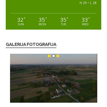
H 29 • L 28
32
35
35
33
°
°
°
°
SUN
MON
TUE
WED
GALERIJA FOTOGRAFIJA