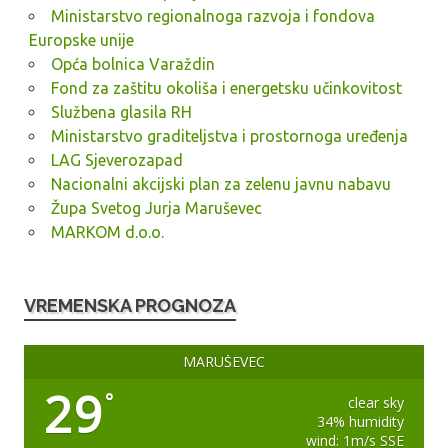
Ministarstvo regionalnoga razvoja i fondova
Europske unije
Opća bolnica Varaždin
Fond za zaštitu okoliša i energetsku učinkovitost
Službena glasila RH
Ministarstvo graditeljstva i prostornoga uređenja
LAG Sjeverozapad
Nacionalni akcijski plan za zelenu javnu nabavu
Župa Svetog Jurja Maruševec
MARKOM d.o.o.
VREMENSKA PROGNOZA
MARUŠEVEC
29
°
clear sky
34% humidity
wind: 1m/s SSE