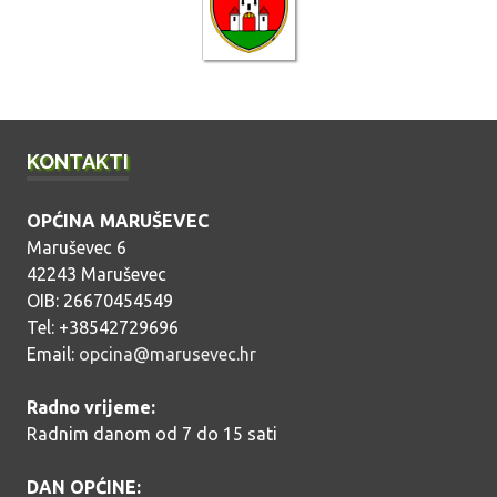
j
a
v
a
KONTAKTI
OPĆINA MARUŠEVEC
Maruševec 6
42243 Maruševec
OIB: 26670454549
Tel: +38542729696
Email:
opcina@marusevec.hr
Radno vrijeme:
Radnim danom od 7 do 15 sati
DAN OPĆINE: