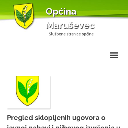
Skip
Općina
to
content
Maruševec
Službene stranice općine
Pregled sklopljenih ugovora o
javnoj nabavi i njihovog izvršenja u