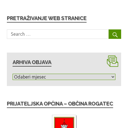
PRETRAŽIVANJE WEB STRANICE
ARHIVA OBJAVA
A
r
h
i
PRIJATELJSKA OPĆINA – OBČINA ROGATEC
v
a
o
b