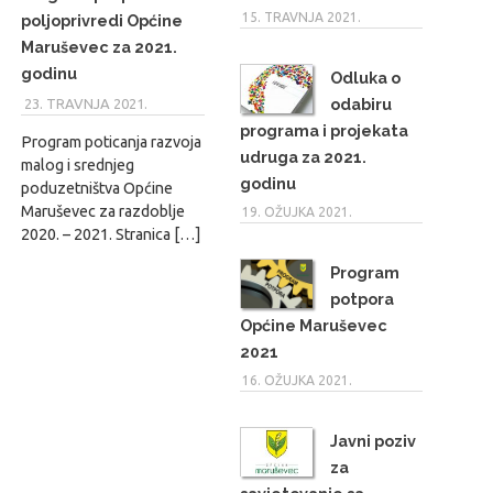
15. TRAVNJA 2021.
poljoprivredi Općine
Maruševec za 2021.
godinu
Odluka o
odabiru
23. TRAVNJA 2021.
MARIO
programa i projekata
Program poticanja razvoja
udruga za 2021.
malog i srednjeg
godinu
poduzetništva Općine
Maruševec za razdoblje
19. OŽUJKA 2021.
2020. – 2021. Stranica […]
Program
potpora
Općine Maruševec
2021
16. OŽUJKA 2021.
Javni poziv
za