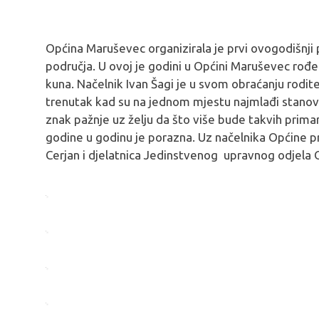
Općina Maruševec organizirala je prvi ovogodišnji
područja. U ovoj je godini u Općini Maruševec rođe
kuna. Načelnik Ivan Šagi je u svom obraćanju rodit
trenutak kad su na jednom mjestu najmlađi stanovn
znak pažnje uz želju da što više bude takvih prim
godine u godinu je porazna. Uz načelnika Općine p
Cerjan i djelatnica Jedinstvenog upravnog odjela