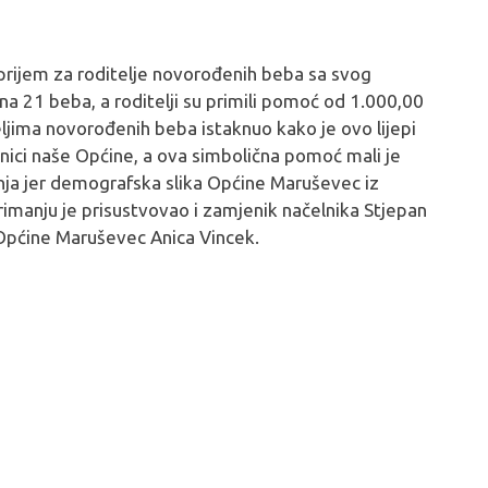
 prijem za roditelje novorođenih beba sa svog
na 21 beba, a roditelji su primili pomoć od 1.000,00
eljima novorođenih beba istaknuo kako je ovo lijepi
ici naše Općine, a ova simbolična pomoć mali je
anja jer demografska slika Općine Maruševec iz
rimanju je prisustvovao i zamjenik načelnika Stjepan
 Općine Maruševec Anica Vincek.