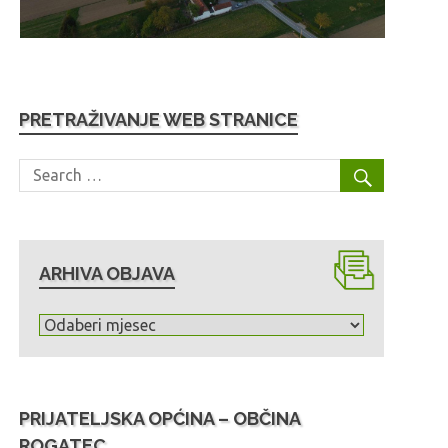
PRETRAŽIVANJE WEB STRANICE
ARHIVA OBJAVA
A
r
h
i
PRIJATELJSKA OPĆINA – OBČINA
v
ROGATEC
a