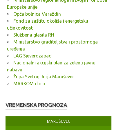
Ministarstvo regionalnoga razvoja i fondova
Europske unije
Opća bolnica Varaždin
Fond za zaštitu okoliša i energetsku
učinkovitost
Službena glasila RH
Ministarstvo graditeljstva i prostornoga
uređenja
LAG Sjeverozapad
Nacionalni akcijski plan za zelenu javnu
nabavu
Župa Svetog Jurja Maruševec
MARKOM d.o.o.
VREMENSKA PROGNOZA
MARUŠEVEC