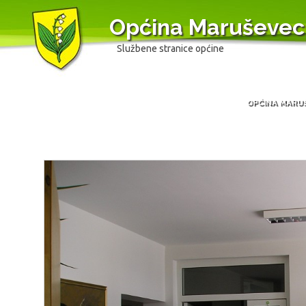
Općina Maruševec
Službene stranice općine
OPĆINA MARU
Skip
to
content