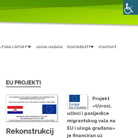
LTURA I SPORT
JAVNA NABAVA
DOKUMENTI
KONTAKT
EU PROJEKTI
Projekt
«Uzroci,
učinci i posljedice
migrantskog vala na
EU i uloga građana»
Rekonstrukcij
je financiran uz