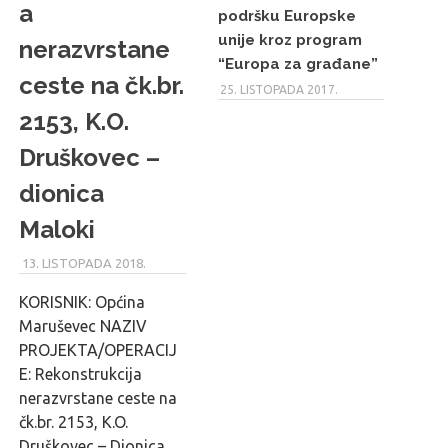
a
podršku Europske
unije kroz program
nerazvrstane
“Europa za građane”
ceste na čk.br.
25. LISTOPADA 2017.
2153, K.O.
Druškovec –
dionica
Maloki
13. LISTOPADA 2018.
MARU_ADMIN
KORISNIK: Općina
Maruševec NAZIV
PROJEKTA/OPERACIJ
E: Rekonstrukcija
nerazvrstane ceste na
čk.br. 2153, K.O.
Druškovec – Dionica