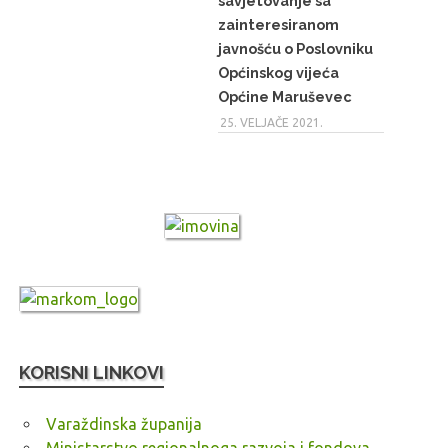
savjetovanje sa
zainteresiranom
javnošću o Poslovniku
Općinskog vijeća
Općine Maruševec
25. VELJAČE 2021.
KORISNI LINKOVI
Varaždinska županija