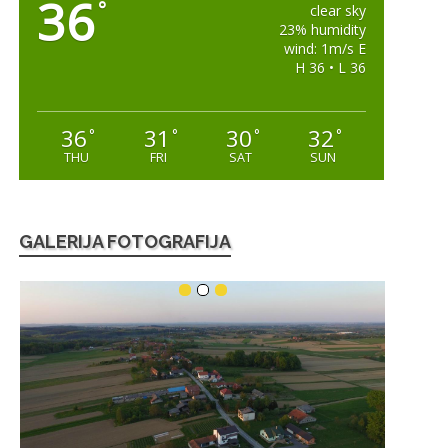
36
°
clear sky
23% humidity
wind: 1m/s E
H 36 • L 36
36
31
30
32
°
°
°
°
THU
FRI
SAT
SUN
GALERIJA FOTOGRAFIJA