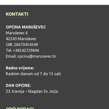
KONTAKTI
OPĆINA MARUŠEVEC
Maruševec 6
42243 Maruševec
OIB: 26670454549
Tel: +38542729696
Email:
opcina@marusevec.hr
Radno vrijeme:
Radnim danom od 7 do 15 sati
DAN OPĆINE:
23. travnja – blagdan Sv. Jurja