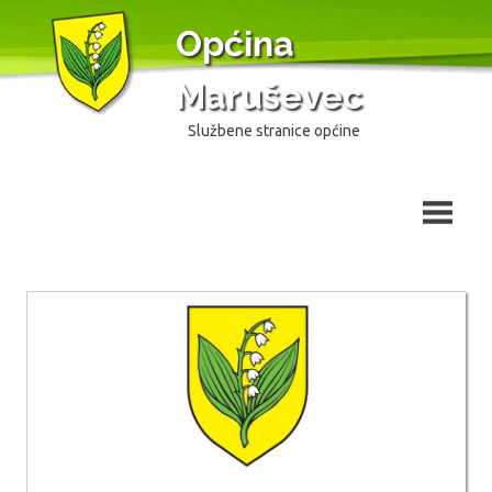
Skip
Općina
to
content
Maruševec
Službene stranice općine