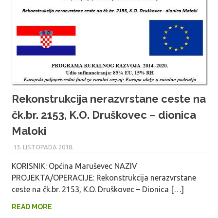
Rekonstrukcija nerazvrstane ceste na
čk.br. 2153, K.O. Druškovec – dionica
Maloki
13. LISTOPADA 2018.
MARU_ADMIN
KORISNIK: Općina Maruševec NAZIV
PROJEKTA/OPERACIJE: Rekonstrukcija nerazvrstane
ceste na čk.br. 2153, K.O. Druškovec – Dionica […]
READ MORE