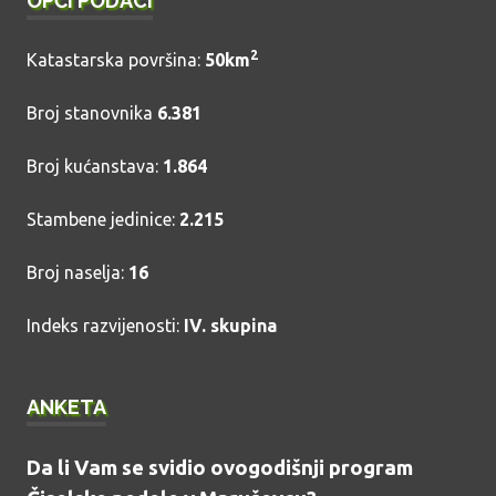
OPĆI PODACI
2
Katastarska površina:
50km
Broj stanovnika
6.381
Broj kućanstava:
1.864
Stambene jedinice:
2.215
Broj naselja:
16
Indeks razvijenosti:
IV. skupina
ANKETA
Da li Vam se svidio ovogodišnji program