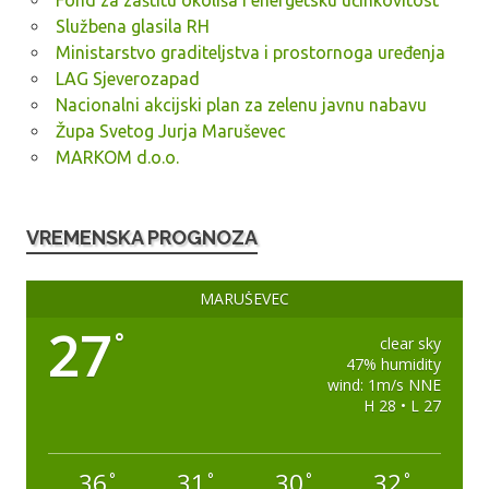
Fond za zaštitu okoliša i energetsku učinkovitost
Službena glasila RH
Ministarstvo graditeljstva i prostornoga uređenja
LAG Sjeverozapad
Nacionalni akcijski plan za zelenu javnu nabavu
Župa Svetog Jurja Maruševec
MARKOM d.o.o.
VREMENSKA PROGNOZA
MARUŠEVEC
27
°
clear sky
47% humidity
wind: 1m/s NNE
H 28 • L 27
36
31
30
32
°
°
°
°