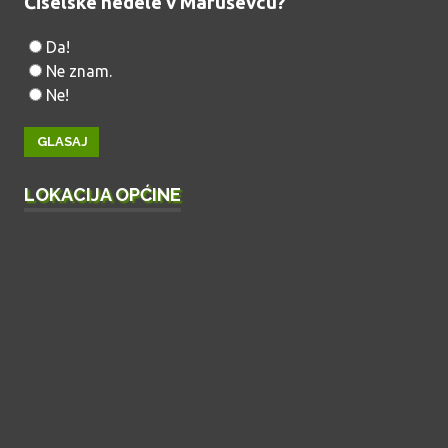
Čiselske nedele v Maruševcu?
Da!
Ne znam.
Ne!
LOKACIJA OPĆINE