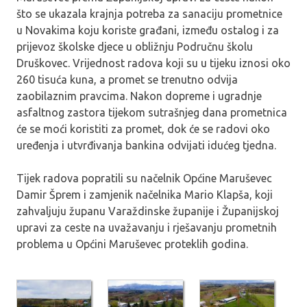
što se ukazala krajnja potreba za sanaciju prometnice
u Novakima koju koriste građani, između ostalog i za
prijevoz školske djece u obližnju Područnu školu
Druškovec. Vrijednost radova koji su u tijeku iznosi oko
260 tisuća kuna, a promet se trenutno odvija
zaobilaznim pravcima. Nakon dopreme i ugradnje
asfaltnog zastora tijekom sutrašnjeg dana prometnica
će se moći koristiti za promet, dok će se radovi oko
uređenja i utvrđivanja bankina odvijati idućeg tjedna.
Tijek radova popratili su načelnik Općine Maruševec
Damir Šprem i zamjenik načelnika Mario Klapša, koji
zahvaljuju županu Varaždinske županije i Županijskoj
upravi za ceste na uvažavanju i rješavanju prometnih
problema u Općini Maruševec proteklih godina.