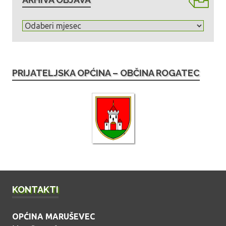
A
r
h
i
PRIJATELJSKA OPĆINA – OBČINA ROGATEC
v
a
o
b
j
a
v
a
KONTAKTI
OPĆINA MARUŠEVEC