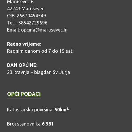
Maruševec 6
42243 Maruševec
OIB: 26670454549
Tel: +38542729696
Email:
opcina@marusevec.hr
Radno vrijeme:
Radnim danom od 7 do 15 sati
DAN OPĆINE:
23. travnja – blagdan Sv. Jurja
OPĆI PODACI
2
Katastarska površina:
50km
Broj stanovnika
6.381