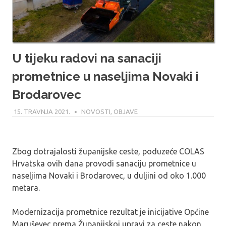
U tijeku radovi na sanaciji
prometnice u naseljima Novaki i
Brodarovec
15. TRAVNJA 2021.
MARIO
NOVOSTI
,
OBJAVE
Zbog dotrajalosti županijske ceste, poduzeće COLAS
Hrvatska ovih dana provodi sanaciju prometnice u
naseljima Novaki i Brodarovec, u duljini od oko 1.000
metara.
Modernizacija prometnice rezultat je inicijative Općine
Maruševec prema Županijskoj upravi za ceste nakon