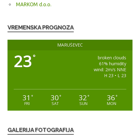
MARKOM d.o.o.
VREMENSKA PROGNOZA
MARUŠEVEC
23
°
broken clouds
61% humidity
wind: 2m/s NNE
H 23 • L 23
31
30
32
36
°
°
°
°
FRI
SAT
SUN
MON
GALERIJA FOTOGRAFIJA