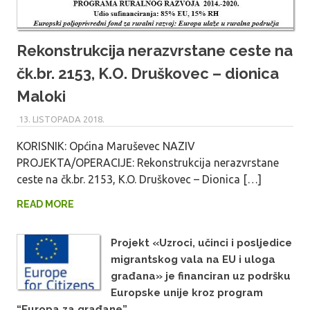
Rekonstrukcija nerazvrstane ceste na
čk.br. 2153, K.O. Druškovec – dionica
Maloki
13. LISTOPADA 2018.
MARU_ADMIN
KORISNIK: Općina Maruševec NAZIV
PROJEKTA/OPERACIJE: Rekonstrukcija nerazvrstane
ceste na čk.br. 2153, K.O. Druškovec – Dionica […]
READ MORE
Projekt «Uzroci, učinci i posljedice
migrantskog vala na EU i uloga
građana» je financiran uz podršku
Europske unije kroz program
“Europa za građane”