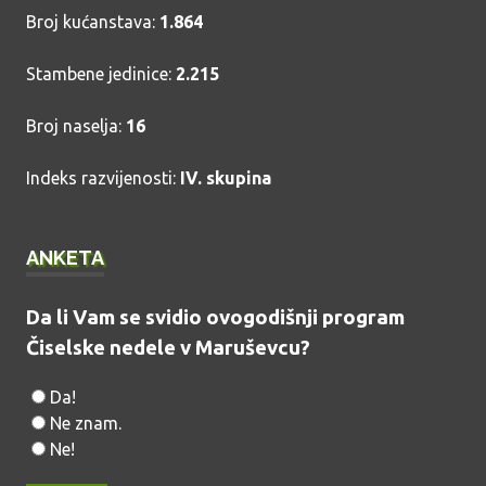
Broj kućanstava:
1.864
Stambene jedinice:
2.215
Broj naselja:
16
Indeks razvijenosti:
IV. skupina
ANKETA
Da li Vam se svidio ovogodišnji program
Čiselske nedele v Maruševcu?
Da!
Ne znam.
Ne!