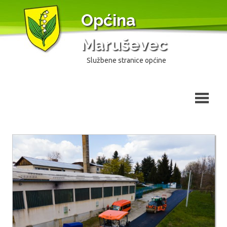
Skip
Općina
to
content
Maruševec
Službene stranice općine