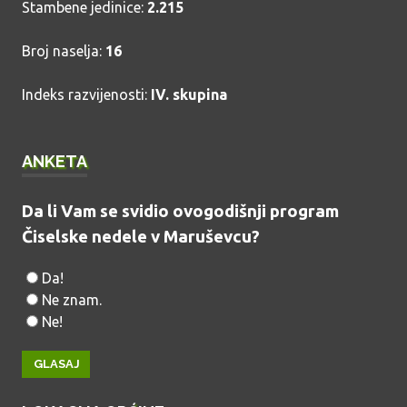
Stambene jedinice:
2.215
Broj naselja:
16
Indeks razvijenosti:
IV. skupina
ANKETA
Da li Vam se svidio ovogodišnji program
Čiselske nedele v Maruševcu?
Da!
Ne znam.
Ne!