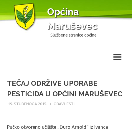
Skip
Općina
to
content
Maruševec
Službene stranice općine
TEČAJ ODRŽIVE UPORABE
PESTICIDA U OPĆINI MARUŠEVEC
19. STUDENOGA 2015.
MODERATOR
OBAVIJESTI
Pučko otvoreno učilište „Đuro Arnold“ iz Ivanca