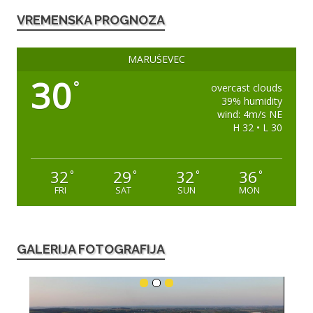
VREMENSKA PROGNOZA
MARUŠEVEC
30
°
overcast clouds
39% humidity
wind: 4m/s NE
H 32 • L 30
32
29
32
36
°
°
°
°
FRI
SAT
SUN
MON
GALERIJA FOTOGRAFIJA