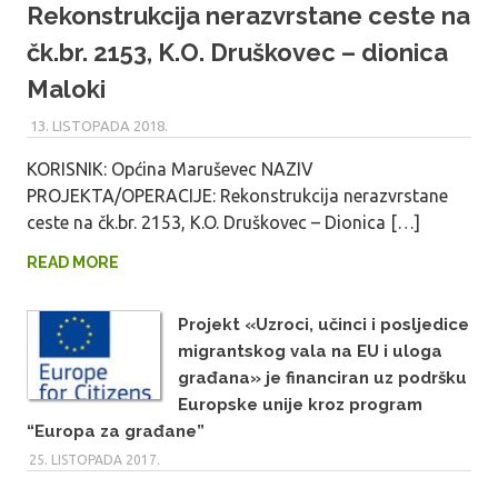
Rekonstrukcija nerazvrstane ceste na
čk.br. 2153, K.O. Druškovec – dionica
Maloki
13. LISTOPADA 2018.
MARU_ADMIN
KORISNIK: Općina Maruševec NAZIV
PROJEKTA/OPERACIJE: Rekonstrukcija nerazvrstane
ceste na čk.br. 2153, K.O. Druškovec – Dionica […]
READ MORE
Projekt «Uzroci, učinci i posljedice
migrantskog vala na EU i uloga
građana» je financiran uz podršku
Europske unije kroz program
“Europa za građane”
25. LISTOPADA 2017.