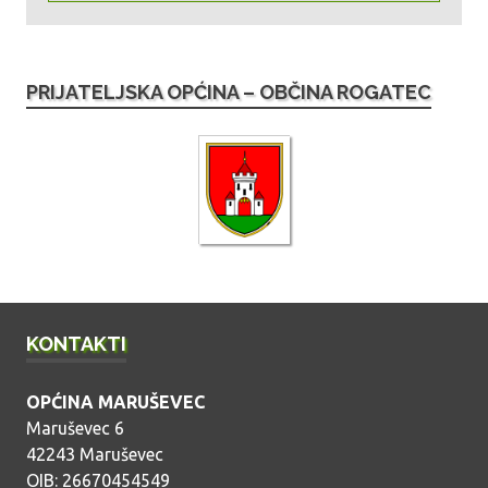
r
h
i
PRIJATELJSKA OPĆINA – OBČINA ROGATEC
v
a
o
b
j
a
v
a
KONTAKTI
OPĆINA MARUŠEVEC
Maruševec 6
42243 Maruševec
OIB: 26670454549