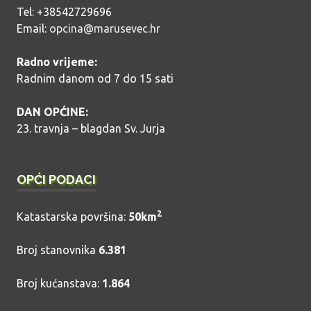
Tel: +38542729696
Email:
opcina@marusevec.hr
Radno vrijeme:
Radnim danom od 7 do 15 sati
DAN OPĆINE:
23. travnja – blagdan Sv. Jurja
OPĆI PODACI
2
Katastarska površina:
50km
Broj stanovnika
6.381
Broj kućanstava:
1.864