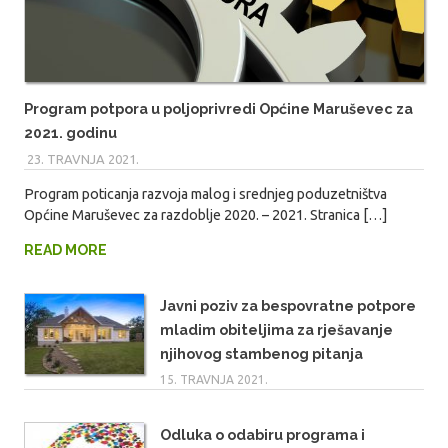
Program potpora u poljoprivredi Općine Maruševec za
2021. godinu
23. TRAVNJA 2021.
MARIO
Program poticanja razvoja malog i srednjeg poduzetništva
Općine Maruševec za razdoblje 2020. – 2021. Stranica […]
READ MORE
Javni poziv za bespovratne potpore
mladim obiteljima za rješavanje
njihovog stambenog pitanja
15. TRAVNJA 2021.
Odluka o odabiru programa i