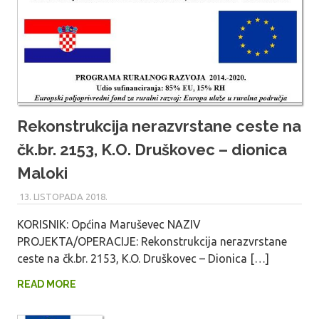
Rekonstrukcija nerazvrstane ceste na
čk.br. 2153, K.O. Druškovec – dionica
Maloki
13. LISTOPADA 2018.
MARU_ADMIN
KORISNIK: Općina Maruševec NAZIV
PROJEKTA/OPERACIJE: Rekonstrukcija nerazvrstane
ceste na čk.br. 2153, K.O. Druškovec – Dionica […]
READ MORE