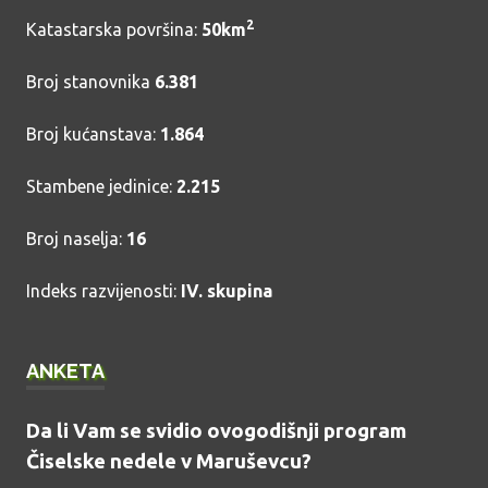
2
Katastarska površina:
50km
Broj stanovnika
6.381
Broj kućanstava:
1.864
Stambene jedinice:
2.215
Broj naselja:
16
Indeks razvijenosti:
IV. skupina
ANKETA
Da li Vam se svidio ovogodišnji program
Čiselske nedele v Maruševcu?