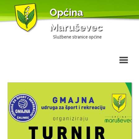
Skip
Općina
to
content
Maruševec
Službene stranice općine