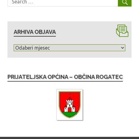
ARHIVA OBJAVA
A
r
h
i
PRIJATELJSKA OPĆINA – OBČINA ROGATEC
v
a
o
b
j
a
v
a