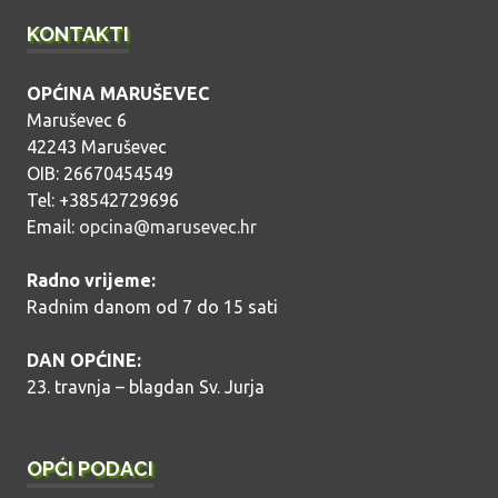
KONTAKTI
OPĆINA MARUŠEVEC
Maruševec 6
42243 Maruševec
OIB: 26670454549
Tel: +38542729696
Email:
opcina@marusevec.hr
Radno vrijeme:
Radnim danom od 7 do 15 sati
DAN OPĆINE:
23. travnja – blagdan Sv. Jurja
OPĆI PODACI