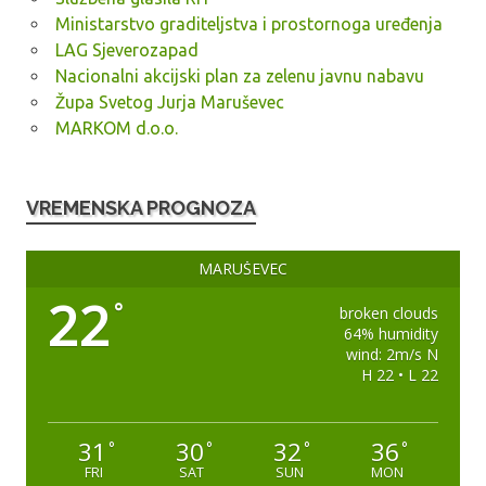
Ministarstvo graditeljstva i prostornoga uređenja
LAG Sjeverozapad
Nacionalni akcijski plan za zelenu javnu nabavu
Župa Svetog Jurja Maruševec
MARKOM d.o.o.
VREMENSKA PROGNOZA
MARUŠEVEC
22
°
broken clouds
64% humidity
wind: 2m/s N
H 22 • L 22
31
30
32
36
°
°
°
°
FRI
SAT
SUN
MON