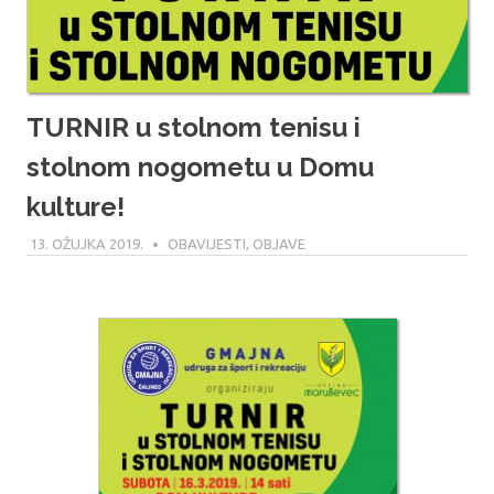
TURNIR u stolnom tenisu i
stolnom nogometu u Domu
kulture!
13. OŽUJKA 2019.
MARIO
OBAVIJESTI
,
OBJAVE