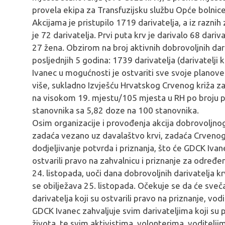
provela ekipa za Transfuzijsku službu Opće bolnice
Akcijama je pristupilo 1719 darivatelja, a iz razni
je 72 darivatelja. Prvi puta krv je darivalo 68 dariv
27 žena. Obzirom na broj aktivnih dobrovoljnih dar
posljednjih 5 godina: 1739 darivatelja (darivatelji 
Ivanec u mogućnosti je ostvariti sve svoje planov
više, sukladno Izvješću Hrvatskog Crvenog križa z
na visokom 19. mjestu/105 mjesta u RH po broju pr
stanovnika sa 5,82 doze na 100 stanovnika.
Osim organizacije i provođenja akcija dobrovoljnog
zadaća vezano uz davalaštvo krvi, zadaća Crvenog kr
dodjeljivanje potvrda i priznanja, što će GDCK Ivane
ostvarili pravo na zahvalnicu i priznanje za određeni 
24. listopada, uoči dana dobrovoljnih darivatelja k
se obilježava 25. listopada. Očekuje se da će sveč
darivatelja koji su ostvarili pravo na priznanje, vodit
GDCK Ivanec zahvaljuje svim darivateljima koji su 
života, te svim aktivistima, volonterima, voditelji