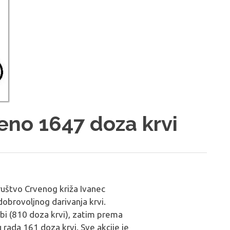
jeno 1647 doza krvi
ruštvo Crvenog križa Ivanec
 dobrovoljnog darivanja krvi.
užbi (810 doza krvi), zatim prema
rada 161 doza krvi. Sve akcije je