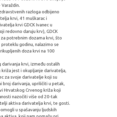
 Varaždin.
h zdravstvenih razloga odbijeno
atelja krvi, 41 muškarac i
ivatelja krvi GDCK Ivanec u
koji redovno daruju krv), GDCK
e za potrebnim dozama krvi, što
a proteklu godinu, nalazimo se
ikupljenih doza krvi na 100
 darivanja krvi, između ostalih
iža jest i okupljanje darivatelja,
c za svoje darivatelje koji su
broj darivanja, upriličiti u petak,
rvi Hrvatskog Crvenog križa koji
anosti nazočiti više od 20-tak
elji aktiva darivatelja krvi, te gosti.
pomogli u spašavanju ljudskih
ma aktiva, koji nam pomažu pri