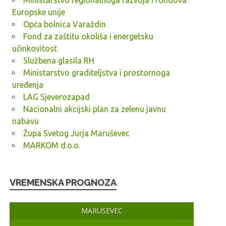
Ministarstvo regionalnoga razvoja i fondova
Europske unije
Opća bolnica Varaždin
Fond za zaštitu okoliša i energetsku
učinkovitost
Službena glasila RH
Ministarstvo graditeljstva i prostornoga
uređenja
LAG Sjeverozapad
Nacionalni akcijski plan za zelenu javnu
nabavu
Župa Svetog Jurja Maruševec
MARKOM d.o.o.
VREMENSKA PROGNOZA
MARUŠEVEC