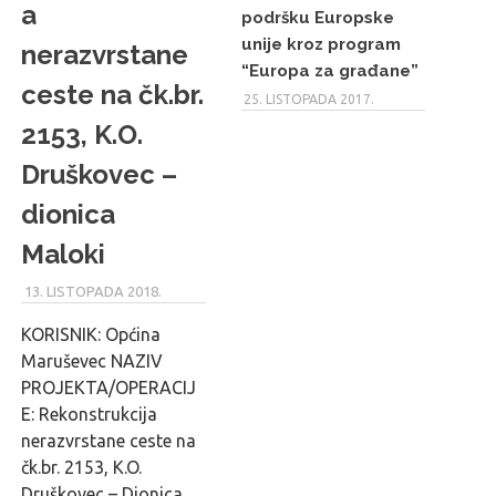
a
podršku Europske
unije kroz program
nerazvrstane
“Europa za građane”
ceste na čk.br.
25. LISTOPADA 2017.
2153, K.O.
Druškovec –
dionica
Maloki
13. LISTOPADA 2018.
MARU_ADMIN
KORISNIK: Općina
Maruševec NAZIV
PROJEKTA/OPERACIJ
E: Rekonstrukcija
nerazvrstane ceste na
čk.br. 2153, K.O.
Druškovec – Dionica