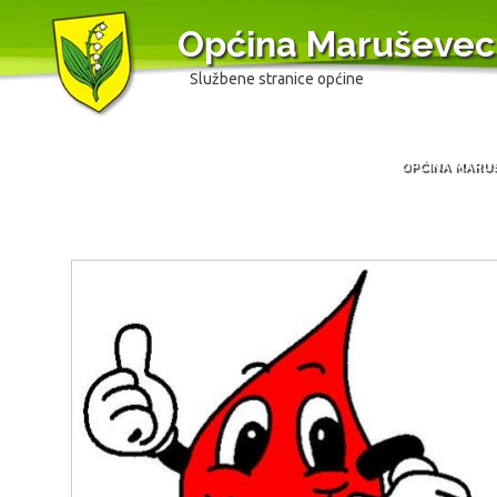
Općina Maruševec
Službene stranice općine
OPĆINA MARU
Skip
to
content