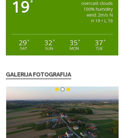
19
°
overcast clouds
100% humidity
wind: 2m/s N
H 19 • L 19
29
32
35
37
°
°
°
°
SAT
SUN
MON
TUE
GALERIJA FOTOGRAFIJA