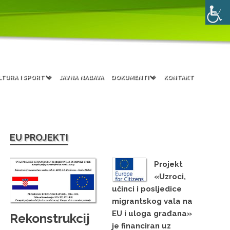
LTURA I SPORT
JAVNA NABAVA
DOKUMENTI
KONTAKT
EU PROJEKTI
Projekt
«Uzroci,
učinci i posljedice
migrantskog vala na
EU i uloga građana»
Rekonstrukcij
je financiran uz