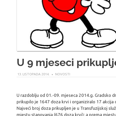
U 9 mjeseci prikupl
13. LISTOPADA 2014.
MODERATOR
NOVOSTI
U razdoblju od 01.-09. mjeseca 2014.g. Gradsko d
prikupilo je 1647 doza krvi i organiziralo 17 akcija
Najveći broj doza prikupljen je u Transfuzijskoj sl
mjestu stanovanja (676 doza krvi); a prema mjestu 