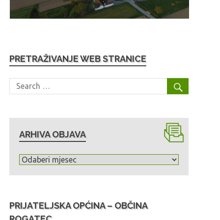
PRETRAŽIVANJE WEB STRANICE
ARHIVA OBJAVA
A
r
h
i
PRIJATELJSKA OPĆINA – OBČINA
v
ROGATEC
a