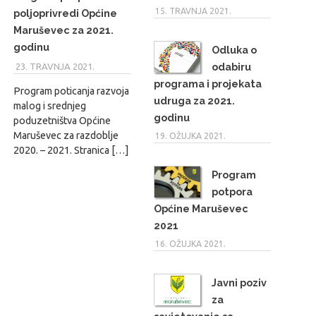
15. TRAVNJA 2021.
poljoprivredi Općine
Maruševec za 2021.
godinu
Odluka o
odabiru
23. TRAVNJA 2021.
MARIO
programa i projekata
Program poticanja razvoja
udruga za 2021.
malog i srednjeg
godinu
poduzetništva Općine
Maruševec za razdoblje
19. OŽUJKA 2021.
2020. – 2021. Stranica […]
Program
potpora
Općine Maruševec
2021
16. OŽUJKA 2021.
Javni poziv
za