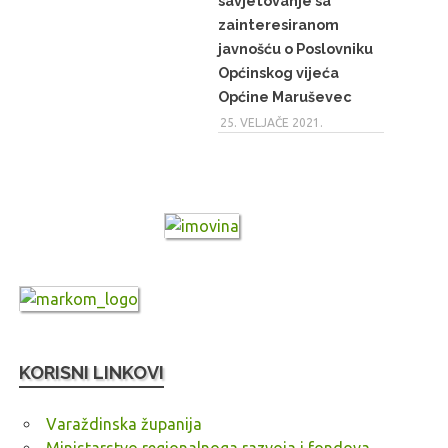
savjetovanje sa
zainteresiranom
javnošću o Poslovniku
Općinskog vijeća
Općine Maruševec
25. VELJAČE 2021.
KORISNI LINKOVI
Varaždinska županija