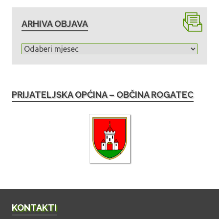
ARHIVA OBJAVA
A
r
h
i
PRIJATELJSKA OPĆINA – OBČINA ROGATEC
v
a
o
b
j
a
v
a
KONTAKTI