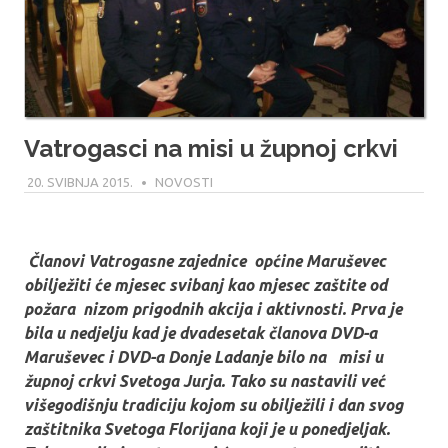
Vatrogasci na misi u župnoj crkvi
20. SVIBNJA 2015.
MODERATOR
NOVOSTI
Članovi Vatrogasne zajednice općine Maruševec
obilježiti će mjesec svibanj kao mjesec zaštite od
požara nizom prigodnih akcija i aktivnosti. Prva je
bila u nedjelju kad je dvadesetak članova DVD-a
Maruševec i DVD-a Donje Ladanje bilo na misi u
župnoj crkvi Svetoga Jurja. Tako su nastavili već
višegodišnju tradiciju kojom su obilježili i dan svog
zaštitnika Svetoga Florijana koji je u ponedjeljak.