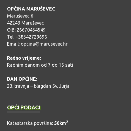
OPĆINA MARUŠEVEC
Maruševec 6
42243 Maruševec
OIB: 26670454549
Tel: +38542729696
Email:
opcina@marusevec.hr
Radno vrijeme:
Radnim danom od 7 do 15 sati
DAN OPĆINE:
23. travnja – blagdan Sv. Jurja
OPĆI PODACI
2
Katastarska površina:
50km