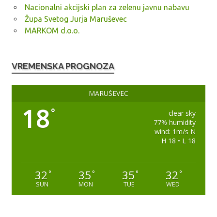
Nacionalni akcijski plan za zelenu javnu nabavu
Župa Svetog Jurja Maruševec
MARKOM d.o.o.
VREMENSKA PROGNOZA
MARUŠEVEC
18
°
clear sky
77% humidity
wind: 1m/s N
H 18 • L 18
32
35
35
32
°
°
°
°
SUN
MON
TUE
WED