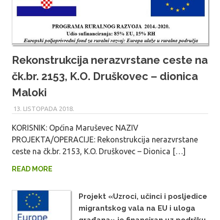
Rekonstrukcija nerazvrstane ceste na
čk.br. 2153, K.O. Druškovec – dionica
Maloki
13. LISTOPADA 2018.
MARU_ADMIN
KORISNIK: Općina Maruševec NAZIV
PROJEKTA/OPERACIJE: Rekonstrukcija nerazvrstane
ceste na čk.br. 2153, K.O. Druškovec – Dionica […]
READ MORE
Projekt «Uzroci, učinci i posljedice
migrantskog vala na EU i uloga
građana» je financiran uz podršku