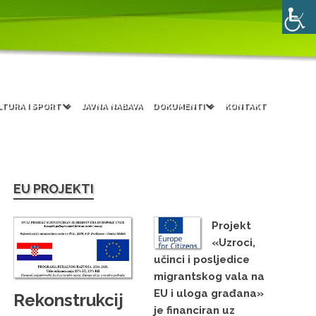
LTURA I SPORT
JAVNA NABAVA
DOKUMENTI
KONTAKT
EU PROJEKTI
Projekt
«Uzroci,
učinci i posljedice
migrantskog vala na
EU i uloga građana»
Rekonstrukcij
je financiran uz