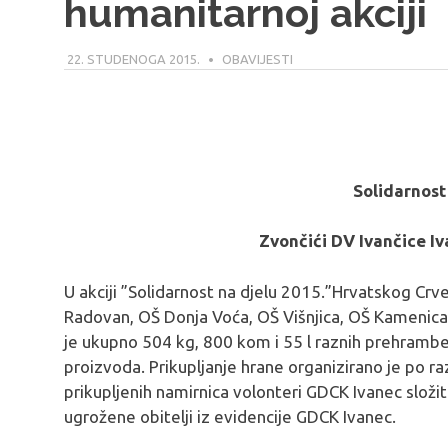
humanitarnoj akciji
22. STUDENOGA 2015.
MODERATOR
OBAVIJESTI
Solidarnost
Zvončići DV Ivančice Iv
U akciji ”Solidarnost na djelu 2015.”Hrvatskog Crv
Radovan, OŠ Donja Voća, OŠ Višnjica, OŠ Kamenica,
je ukupno 504 kg, 800 kom i 55 l raznih prehrambe
proizvoda. Prikupljanje hrane organizirano je po ra
prikupljenih namirnica volonteri GDCK Ivanec složi
ugrožene obitelji iz evidencije GDCK Ivanec.