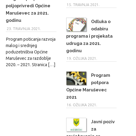
15. TRAVNJA 2021.
poljoprivredi Općine
Maruševec za 2021.
godinu
Odluka o
odabiru
23. TRAVNJA 2021.
MARIO
programa i projekata
Program poticanja razvoja
udruga za 2021.
malog i srednjeg
godinu
poduzetništva Općine
Maruševec za razdoblje
19. OŽUJKA 2021.
2020. – 2021. Stranica […]
Program
potpora
Općine Maruševec
2021
16. OŽUJKA 2021.
Javni poziv
za