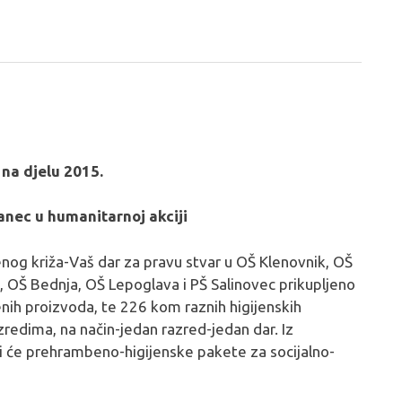
 na djelu 2015.
anec u humanitarnoj akciji
enog križa-Vaš dar za pravu stvar u OŠ Klenovnik, OŠ
 OŠ Bednja, OŠ Lepoglava i PŠ Salinovec prikupljeno
nih proizvoda, te 226 kom raznih higijenskih
zredima, na način-jedan razred-jedan dar. Iz
ti će prehrambeno-higijenske pakete za socijalno-