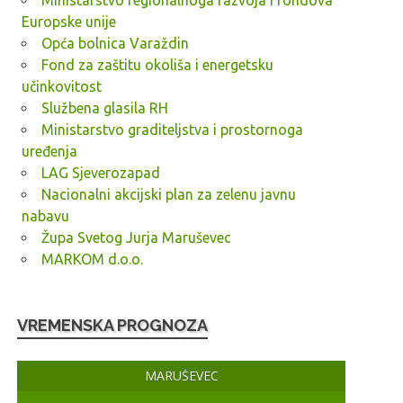
Ministarstvo regionalnoga razvoja i fondova
Europske unije
Opća bolnica Varaždin
Fond za zaštitu okoliša i energetsku
učinkovitost
Službena glasila RH
Ministarstvo graditeljstva i prostornoga
uređenja
LAG Sjeverozapad
Nacionalni akcijski plan za zelenu javnu
nabavu
Župa Svetog Jurja Maruševec
MARKOM d.o.o.
VREMENSKA PROGNOZA
MARUŠEVEC