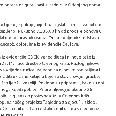
i volontere osigurali naši suradnici iz Odgojnog doma
 u tijeku je prikupljanje financijskih sredstava putem
ikupljeno je ukupno 7.236,00 kn od prodaje bonova u
atom od pravnih osoba. Od prikupljenih sredstava
.ugrož. obiteljima iz evidencije Društva.
iz evidencije GDCK Ivanec djeca i njihove tete iz
 23.11. naše društvo Crvenog križa. Razlog njihove
ove vrijedne ručice, zajedno sa njihovim roditeljima i
zraditi ukrasne kutije u koje su stavili svoje igračke,
 što ljepši i veseliji. Poklone su pripremili, kako su oni
e mogu kupiti poklon! Pripremljenoj je ukupno 26
nih i higijenskih proizvoda. Mi u Crvenom križu
dopuna našeg projekta ”Zajedno za djecu” u sklopu
enih obitelji, kao i ostalim obiteljima s djecom iz
ar za Božić!