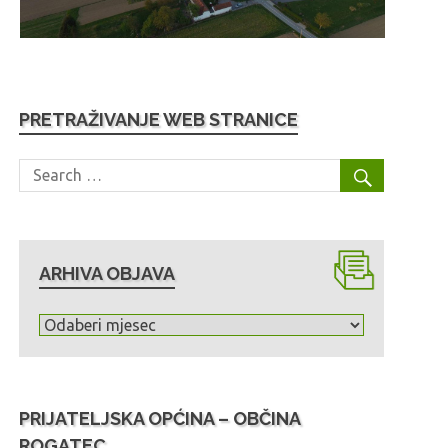
PRETRAŽIVANJE WEB STRANICE
ARHIVA OBJAVA
A
r
h
i
PRIJATELJSKA OPĆINA – OBČINA
v
ROGATEC
a