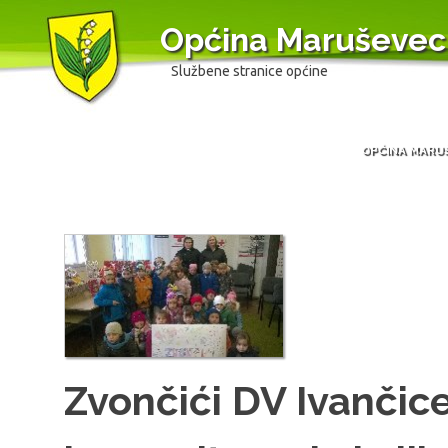
Općina Maruševec
Službene stranice općine
OPĆINA MARU
Skip
to
content
Zvončići DV Ivančic