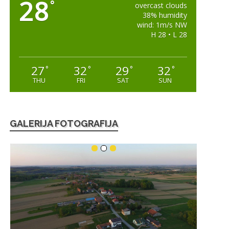
28
°
overcast clouds
38% humidity
wind: 1m/s NW
H 28 • L 28
27
32
29
32
°
°
°
°
THU
FRI
SAT
SUN
GALERIJA FOTOGRAFIJA