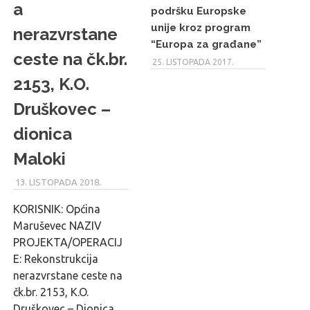
a
podršku Europske
unije kroz program
nerazvrstane
“Europa za građane”
ceste na čk.br.
25. LISTOPADA 2017.
2153, K.O.
Druškovec –
dionica
Maloki
13. LISTOPADA 2018.
MARU_ADMIN
KORISNIK: Općina
Maruševec NAZIV
PROJEKTA/OPERACIJ
E: Rekonstrukcija
nerazvrstane ceste na
čk.br. 2153, K.O.
Druškovec – Dionica