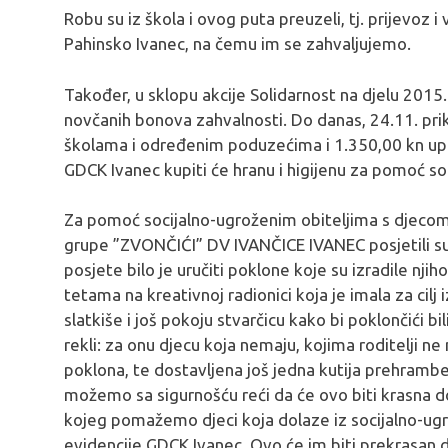
Robu su iz škola i ovog puta preuzeli, tj. prijevoz 
Pahinsko Ivanec, na čemu im se zahvaljujemo.
Također, u sklopu akcije Solidarnost na djelu 2015.
novčanih bonova zahvalnosti. Do danas, 24.11. pr
školama i određenim poduzećima i 1.350,00 kn upl
GDCK Ivanec kupiti će hranu i higijenu za pomoć soc
Za pomoć socijalno-ugroženim obiteljima s djecom 
grupe ”ZVONČIĆI” DV IVANČICE IVANEC posjetili su
posjete bilo je uručiti poklone koje su izradile njih
tetama na kreativnoj radionici koja je imala za cilj i
slatkiše i još pokoju stvarčicu kako bi poklončići bili
rekli: za onu djecu koja nemaju, kojima roditelji n
poklona, te dostavljena još jedna kutija prehrambe
možemo sa sigurnošću reći da će ovo biti krasna 
kojeg pomažemo djeci koja dolaze iz socijalno-ugrož
evidencije GDCK Ivanec. Ovo će im biti prekrasan d