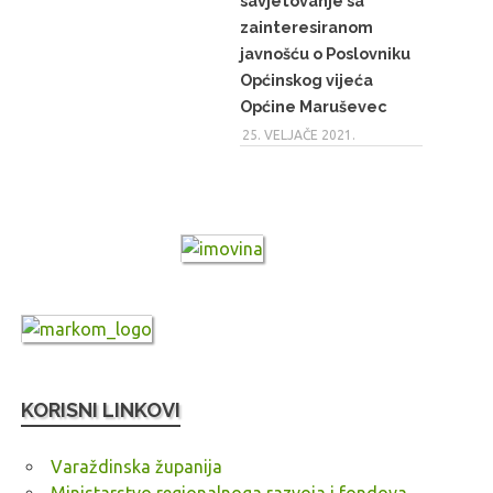
savjetovanje sa
zainteresiranom
javnošću o Poslovniku
Općinskog vijeća
Općine Maruševec
25. VELJAČE 2021.
KORISNI LINKOVI
Varaždinska županija